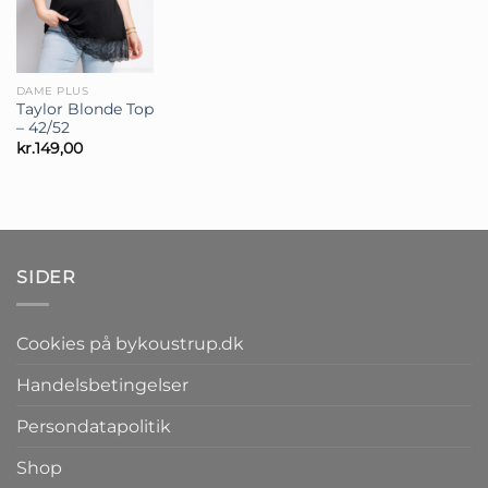
DAME PLUS
Taylor Blonde Top
– 42/52
kr.
149,00
SIDER
Cookies på bykoustrup.dk
Handelsbetingelser
Persondatapolitik
Shop