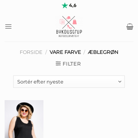
Fortsæt
til
indhold
FORSIDE
/
VARE FARVE
/
ÆBLEGRØN
FILTER