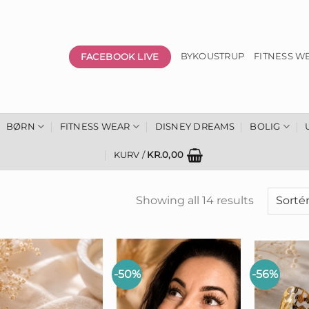
FACEBOOK LIVE
BYKOUSTRUP
FITNESS W
BØRN
FITNESS WEAR
DISNEY DREAMS
BOLIG
KURV /
KR.
0,00
Showing all 14 results
-50%
-56%