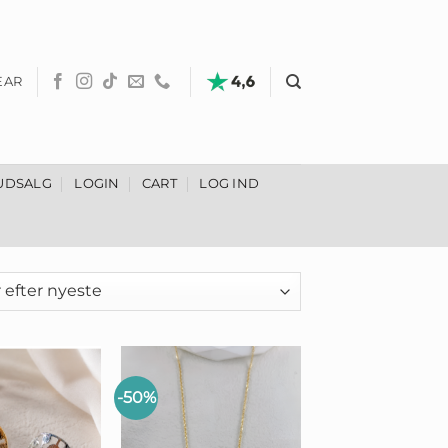
EAR
UDSALG
LOGIN
CART
LOG IND
-50%