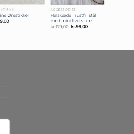
SORIES
ACCESSORIES
ine Ørestikker
Halskæde i rustfri stål
med mini livets træ
49,00
Den
Den
kr.
179,00
kr.
99,00
oprindelige
aktuelle
pris
pris
var:
er:
kr.179,00.
kr.99,00.