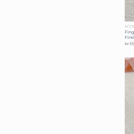
+
ACCE
Fing
Firk
kr.
1
+