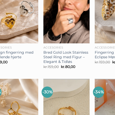
+
+
SORIES
ACCESORIES
ACCESSORIE
gn fingerring med
Bred Gold Look Stainless
Fingerring
lende hjerte
Steel Ring med Figur –
Eclipse Mø
Elegant & Tidløs
D
29,00
kr.
159,00
k
o
Den
Den
kr.
159,00
kr.
80,00
p
oprindelige
aktuelle
v
pris
pris
k
var:
er:
kr.159,00.
kr.80,00.
%
-30%
-34%