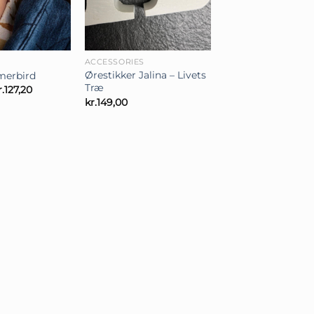
+
ACCESSORIES
Ørestikker Jalina – Livets
merbird
Træ
en
Den
r.
127,20
prindelige
aktuelle
kr.
149,00
ris
pris
ar:
er:
r.159,00.
kr.127,20.