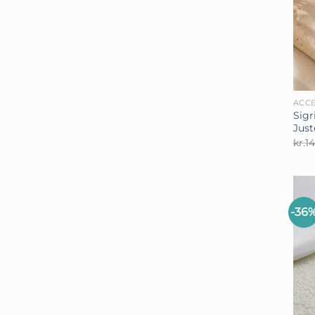
+
ACCE
Sigr
Just
kr.
1
-36