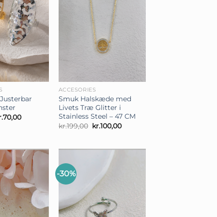
+
S
ACCESORIES
 Justerbar
Smuk Halskæde med
nster
Livets Træ Glitter i
Stainless Steel – 47 CM
en
Den
r.
70,00
prindelige
aktuelle
Den
Den
kr.
199,00
kr.
100,00
ris
pris
oprindelige
aktuelle
ar:
er:
pris
pris
r.159,00.
kr.70,00.
var:
er:
kr.199,00.
kr.100,00.
-30%