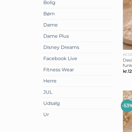
Bolig
Børn
Dame
Dame Plus
+
Disney Dreams
ACCE
Facebook Live
Desi
funk
Fitness Wear
kr.
1
Herre
JUL
Udsalg
-53
Ur