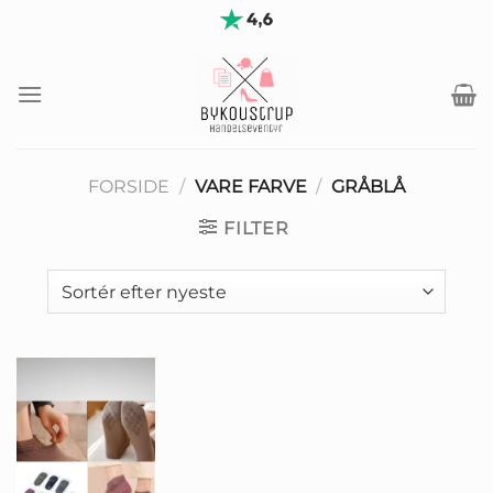
Fortsæt
til
indhold
FORSIDE
/
VARE FARVE
/
GRÅBLÅ
FILTER