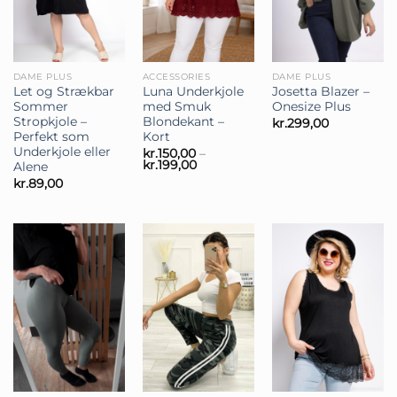
DAME PLUS
ACCESSORIES
DAME PLUS
Let og Strækbar
Luna Underkjole
Josetta Blazer –
Sommer
med Smuk
Onesize Plus
Stropkjole –
Blondekant –
kr.
299,00
Perfekt som
Kort
Underkjole eller
kr.
150,00
–
Prisinterval:
kr.
199,00
Alene
kr.150,00
kr.
89,00
til
kr.199,00