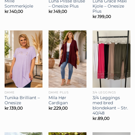
Mille
Luna Plissé Bluse
Luna Grace Maxi
Sommerkjole
– Onesize Plus
Kjole – Onesize
Plus
kr.
140,00
kr.
149,00
kr.
199,00
DAME
DAME PLUS
3/4 LEGGINGS
Tunika Brilliant –
Mila Hør
3/4 Leggings
Onesize
Cardigan
med bred
blondekant – Str.
kr.
139,00
kr.
229,00
40/48
kr.
89,00