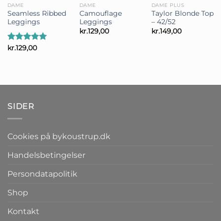
DAME
DAME
DAME PLUS
Seamless Ribbed
Camouflage
Taylor Blonde Top
Leggings
Leggings
– 42/52
kr.
129,00
kr.
149,00
Vurderet
kr.
129,00
5.00
ud af
5
SIDER
Cookies på bykoustrup.dk
Handelsbetingelser
Persondatapolitik
Shop
Kontakt