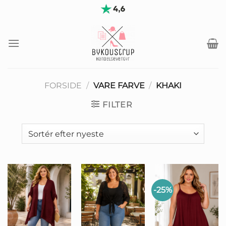
Fortsæt
til
indhold
FORSIDE
/
VARE FARVE
/
KHAKI
FILTER
-25%