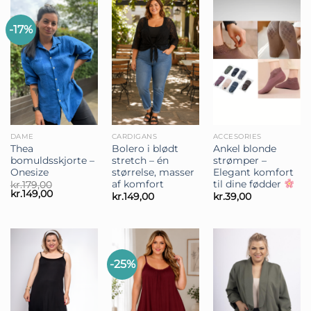
-17%
DAME
CARDIGANS
ACCESORIES
Thea
Bolero i blødt
Ankel blonde
bomuldsskjorte –
stretch – én
strømper –
Onesize
størrelse, masser
Elegant komfort
af komfort
til dine fødder
kr.
179,00
Den
Den
kr.
149,00
kr.
149,00
kr.
39,00
oprindelige
aktuelle
pris
pris
var:
er:
kr.179,00.
kr.149,00.
-25%