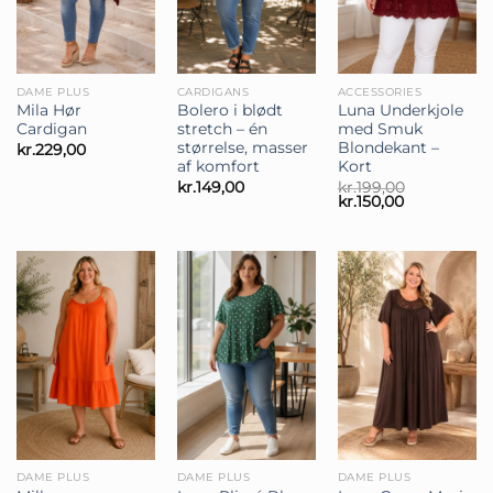
DAME PLUS
CARDIGANS
ACCESSORIES
Mila Hør
Bolero i blødt
Luna Underkjole
Cardigan
stretch – én
med Smuk
størrelse, masser
Blondekant –
kr.
229,00
af komfort
Kort
kr.
149,00
kr.
199,00
Den
Den
kr.
150,00
oprindelige
aktuelle
pris
pris
var:
er:
kr.199,00.
kr.150,00.
DAME PLUS
DAME PLUS
DAME PLUS