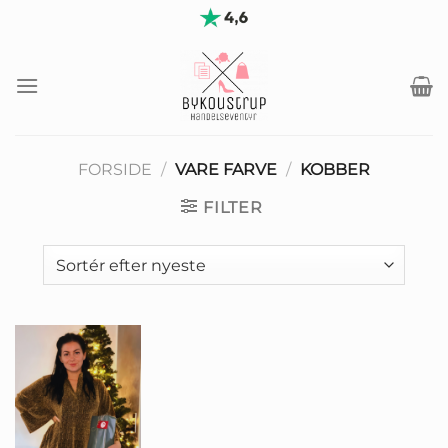
Fortsæt
til
indhold
FORSIDE
/
VARE FARVE
/
KOBBER
FILTER