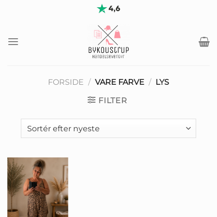
Fortsæt
til
indhold
FORSIDE
/
VARE FARVE
/
LYS
FILTER