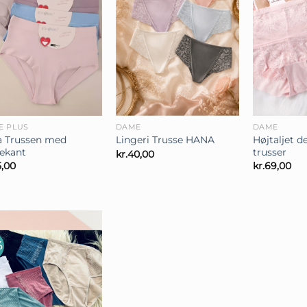
+
+
E PLUS
DAME
DAME
a Trussen med
Højtaljet d
Lingeri Trusse HANA
ekant
trusser
kr.
40,00
5,00
kr.
69,00
%