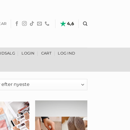
EAR
UDSALG
LOGIN
CART
LOG IND