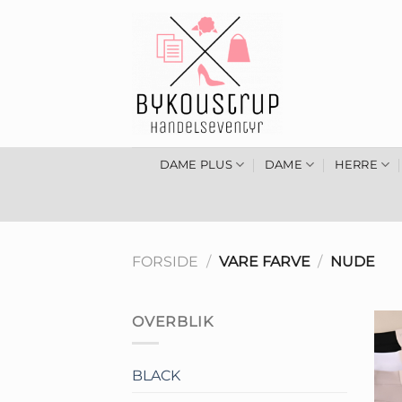
Fortsæt
til
indhold
DAME PLUS
DAME
HERRE
FORSIDE
/
VARE FARVE
/
NUDE
OVERBLIK
BLACK