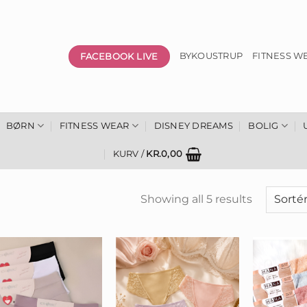
FACEBOOK LIVE
BYKOUSTRUP
FITNESS W
BØRN
FITNESS WEAR
DISNEY DREAMS
BOLIG
KURV /
KR.
0,00
Showing all 5 results