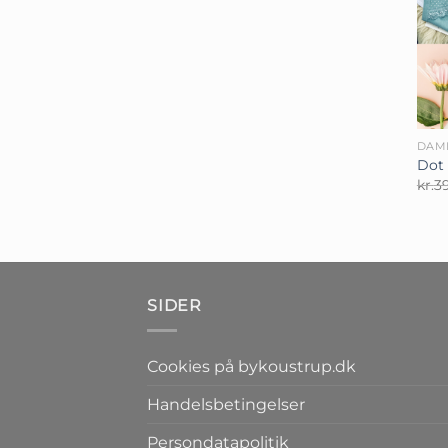
+
DAM
Dot 
kr.
3
SIDER
Cookies på bykoustrup.dk
Handelsbetingelser
Persondatapolitik