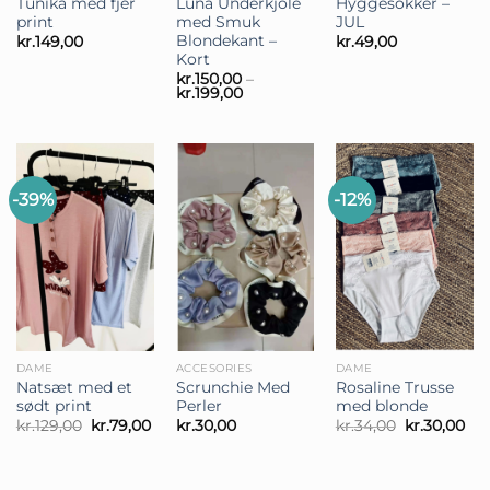
Tunika med fjer
Luna Underkjole
Hyggesokker –
print
med Smuk
JUL
Blondekant –
kr.
149,00
kr.
49,00
Kort
kr.
150,00
–
Prisinterval:
kr.
199,00
kr.150,00
til
kr.199,00
-39%
-12%
DAME
ACCESORIES
DAME
Natsæt med et
Scrunchie Med
Rosaline Trusse
sødt print
Perler
med blonde
Den
Den
Den
De
kr.
129,00
kr.
79,00
kr.
30,00
kr.
34,00
kr.
30,00
oprindelige
aktuelle
oprindelig
akt
pris
pris
pris
pri
var:
er:
var:
er:
kr.129,00.
kr.79,00.
kr.34,00.
kr.