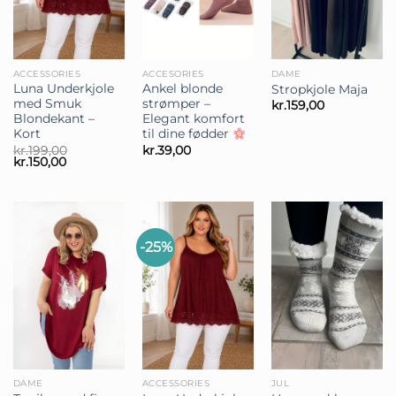
ACCESSORIES
ACCESORIES
DAME
Luna Underkjole
Ankel blonde
Stropkjole Maja
med Smuk
strømper –
kr.
159,00
Blondekant –
Elegant komfort
Kort
til dine fødder
kr.
199,00
kr.
39,00
Den
Den
kr.
150,00
oprindelige
aktuelle
pris
pris
var:
er:
kr.199,00.
kr.150,00.
-25%
DAME
ACCESSORIES
JUL