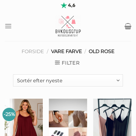
Fortsæt
til
indhold
FORSIDE
/
VARE FARVE
/
OLD ROSE
FILTER
-25%