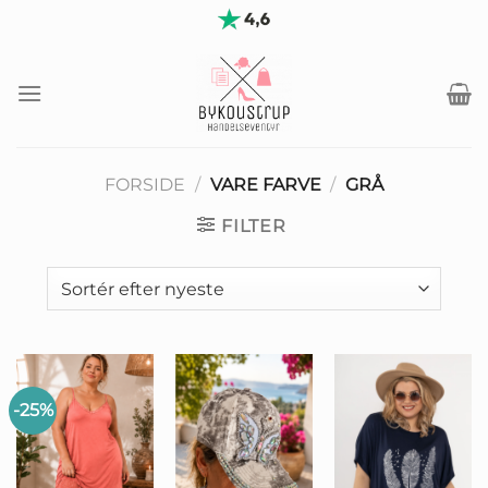
Fortsæt
til
indhold
FORSIDE
/
VARE FARVE
/
GRÅ
FILTER
-25%