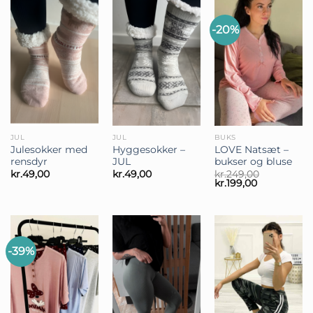
-20%
JUL
JUL
BUKS
Julesokker med
Hyggesokker –
LOVE Natsæt –
rensdyr
JUL
bukser og bluse
kr.
49,00
kr.
49,00
kr.
249,00
Den
Den
kr.
199,00
oprindelige
aktuelle
pris
pris
var:
er:
kr.249,00.
kr.199,00.
-39%