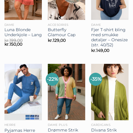
DAME
ACCESORIES
DAME
Luna Blonde
Butterfly
Fjer T-shirt bling
Underkjole – Lang
Glamour Cap
med smukke
detaljer – Onesize
kr.
199,00
kr.
129,00
Den
Den
kr.
150,00
(str. 40/52)
oprindelige
aktuelle
kr.
149,00
pris
pris
var:
er:
kr.199,00.
kr.150,00.
-22%
-35%
HERRE
DAME PLUS
CARDIGANS
Drømme Strik
Divana Strik
Pyjamas Herre