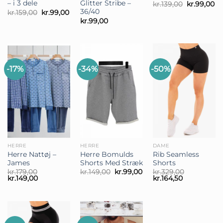
– i 3 dele
Glitter Stribe –
Den
D
kr.
139,00
kr.
99,00
oprindelig
ak
36/40
Den
Den
kr.
159,00
kr.
99,00
pris
pr
oprindelige
aktuelle
kr.
99,00
var:
er:
pris
pris
kr.139,00.
kr
var:
er:
kr.159,00.
kr.99,00.
-17%
-34%
-50%
HERRE
HERRE
DAME
Herre Nattøj –
Herre Bomulds
Rib Seamless
James
Shorts Med Stræk
Shorts
Den
Den
kr.
179,00
kr.
149,00
kr.
99,00
kr.
329,00
Den
Den
oprindelige
aktuelle
Den
Den
kr.
149,00
kr.
164,50
oprindelige
aktuelle
pris
pris
oprindelige
aktuelle
pris
pris
var:
er:
pris
pris
var:
er:
kr.149,00.
kr.99,00.
var:
er:
kr.179,00.
kr.149,00.
kr.329,00.
kr.164,50.