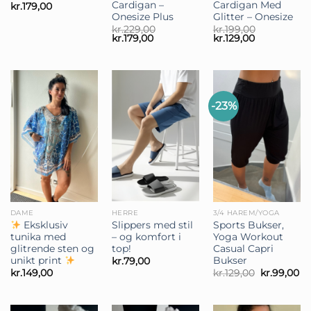
Cardigan –
Cardigan Med
kr.
179,00
Onesize Plus
Glitter – Onesize
kr.
229,00
kr.
199,00
Den
Den
Den
Den
kr.
179,00
kr.
129,00
oprindelige
aktuelle
oprindelige
aktuelle
pris
pris
pris
pris
var:
er:
var:
er:
kr.229,00.
kr.179,00.
kr.199,00.
kr.129,00.
-23%
DAME
HERRE
3/4 HAREM/YOGA
Eksklusiv
Slippers med stil
Sports Bukser,
tunika med
– og komfort i
Yoga Workout
glitrende sten og
top!
Casual Capri
unikt print
Bukser
kr.
79,00
Den
D
kr.
149,00
kr.
129,00
kr.
99,00
oprindelig
ak
pris
pr
var:
er:
kr.129,00.
kr