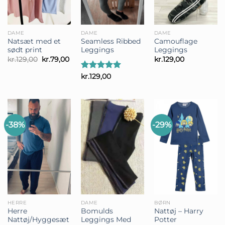
DAME
DAME
DAME
Natsæt med et
Seamless Ribbed
Camouflage
sødt print
Leggings
Leggings
Den
Den
kr.
129,00
kr.
79,00
kr.
129,00
oprindelige
aktuelle
pris
pris
Vurderet
kr.
129,00
var:
er:
5.00
ud af
kr.129,00.
kr.79,00.
5
-38%
-29%
HERRE
DAME
BØRN
Herre
Bomulds
Nattøj – Harry
Nattøj/Hyggesæt
Leggings Med
Potter