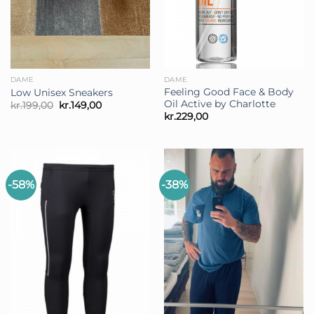
DAME
DAME
Feeling Good Face & Body
Low Unisex Sneakers
Oil Active by Charlotte
Den
Den
kr.
199,00
kr.
149,00
oprindelige
aktuelle
kr.
229,00
pris
pris
var:
er:
kr.199,00.
kr.149,00.
-58%
-38%