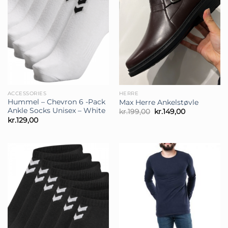
ACCESSORIES
HERRE
Hummel – Chevron 6 -Pack
Max Herre Ankelstøvle
Ankle Socks Unisex – White
Den
Den
kr.
199,00
kr.
149,00
oprindelige
aktuelle
kr.
129,00
pris
pris
var:
er:
kr.199,00.
kr.149,00.