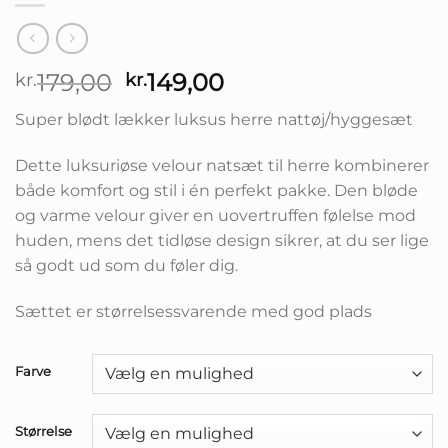
Den
Den
179,00
149,00
kr.
kr.
oprindelige
aktuelle
Super blødt lækker luksus herre nattøj/hyggesæt
pris
pris
var:
er:
Dette luksuriøse velour natsæt til herre kombinerer
kr.179,00.
kr.149,00.
både komfort og stil i én perfekt pakke. Den bløde
og varme velour giver en uovertruffen følelse mod
huden, mens det tidløse design sikrer, at du ser lige
så godt ud som du føler dig.
Sættet er størrelsessvarende med god plads
Farve
Størrelse