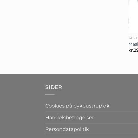
+
ACCE
Mask
kr.
2
SIDER
Cookies på bykoustrup.dk
Handelsbetingelser
Persondatapolitik