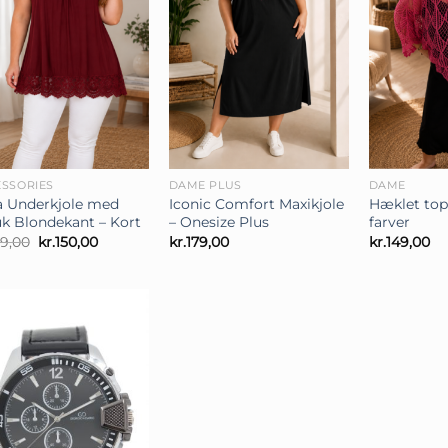
+
+
SSORIES
DAME PLUS
DAME
a Underkjole med
Iconic Comfort Maxikjole
Hæklet top
k Blondekant – Kort
– Onesize Plus
farver
Den
Den
99,00
kr.
150,00
kr.
179,00
kr.
149,00
oprindelige
aktuelle
pris
pris
var:
er:
kr.199,00.
kr.150,00.