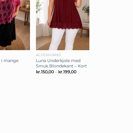
+
ACCESSORIES
 i mange
Luna Underkjole med
Smuk Blondekant – Kort
Prisinterval:
kr.
150,00
–
kr.
199,00
kr.150,00
til
kr.199,00