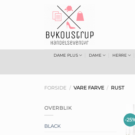
Fortsæt
til
indhold
DAME PLUS
DAME
HERRE
FORSIDE
/
VARE FARVE
/
RUST
OVERBLIK
-25
BLACK