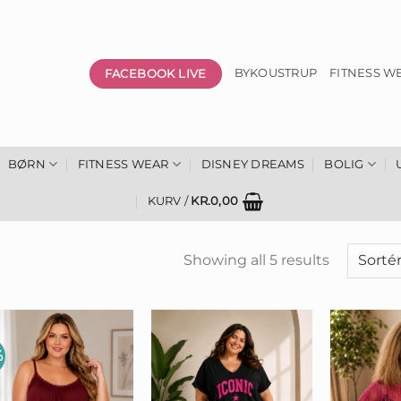
FACEBOOK LIVE
BYKOUSTRUP
FITNESS W
BØRN
FITNESS WEAR
DISNEY DREAMS
BOLIG
KURV /
KR.
0,00
Showing all 5 results
%