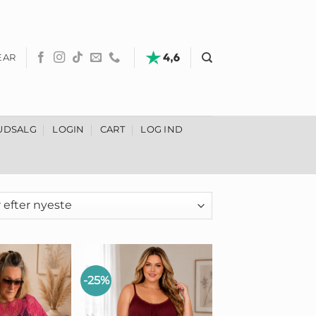
EAR
UDSALG
LOGIN
CART
LOG IND
-25%