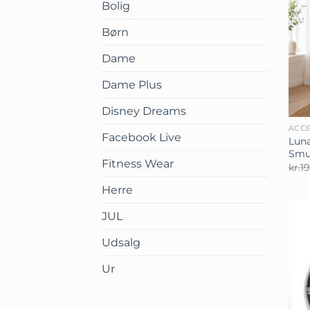
Bolig
Børn
Dame
Dame Plus
+
Disney Dreams
ACCE
Facebook Live
Lun
Smu
Fitness Wear
kr.
1
Herre
JUL
Udsalg
Ur