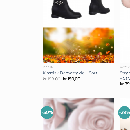
+
+
DAME
ACCE
Strø
Klassisk Damestøvle – Sort
– Str
Den
Den
kr.
199,00
kr.
150,00
oprindelige
aktuelle
kr.
79
pris
pris
var:
er:
kr.199,00.
kr.150,00.
-50%
-29%