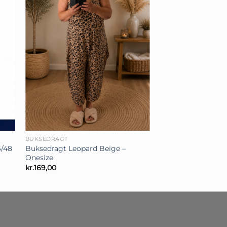
+
BUKSEDRAGT
Buksedragt Leopard Beige –
6/48
Onesize
kr.
169,00