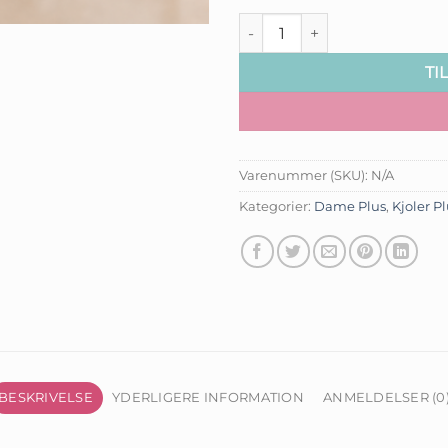
Iconic Comfort Maxikjole - On
TI
Varenummer (SKU):
N/A
Kategorier:
Dame Plus
,
Kjoler P
BESKRIVELSE
YDERLIGERE INFORMATION
ANMELDELSER (0