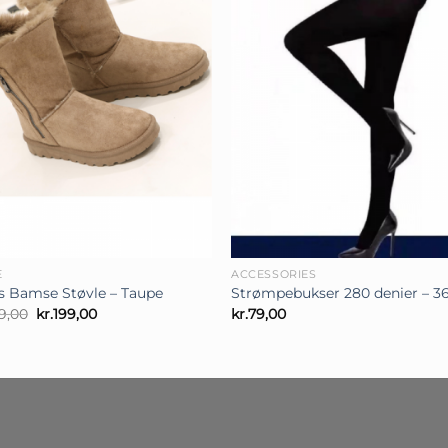
+
E
ACCESSORIES
is Bamse Støvle – Taupe
Strømpebukser 280 denier – 3
Den
Den
9,00
kr.
199,00
kr.
79,00
oprindelige
aktuelle
pris
pris
var:
er:
kr.279,00.
kr.199,00.