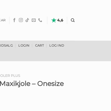
EAR
UDSALG
LOGIN
CART
LOG IND
JOLER PLUS
Maxikjole – Onesize