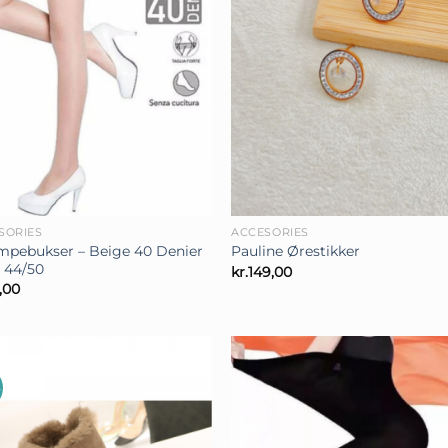
+
SORIES
ACCESORIES
mpebukser – Beige 40 Denier
Pauline Ørestikker
. 44/50
kr.
149,00
,00