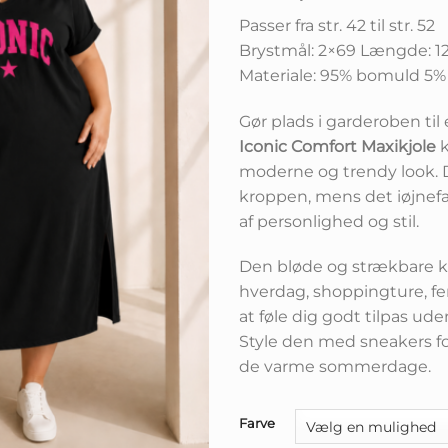
Passer fra str. 42 til str. 52
Brystmål: 2×69 Længde: 1
Materiale: 95% bomuld 5%
Gør plads i garderoben til e
Iconic Comfort Maxikjole
k
moderne og trendy look. 
kroppen, mens det iøjnefa
af personlighed og stil.
Den bløde og strækbare kva
hverdag, shoppingture, fe
at føle dig godt tilpas ud
Style den med sneakers fo
de varme sommerdage.
Farve