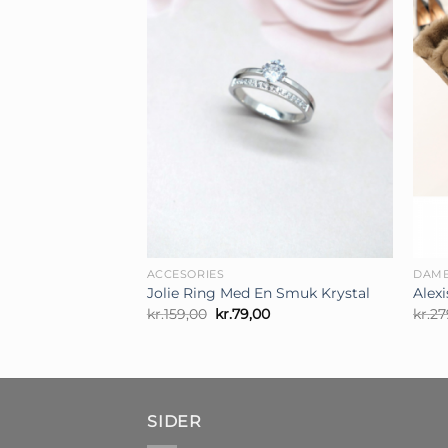
+
+
ACCESORIES
DAM
Jolie Ring Med En Smuk Krystal
Alex
Den
Den
kr.
159,00
kr.
79,00
kr.
27
oprindelige
aktuelle
pris
pris
var:
er:
kr.159,00.
kr.79,00.
SIDER