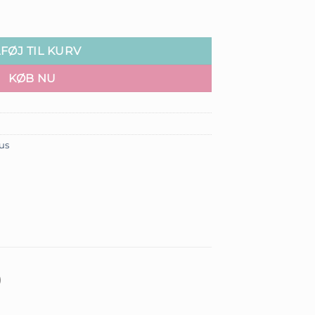
esize Plus antal
LFØJ TIL KURV
KØB NU
lus
)