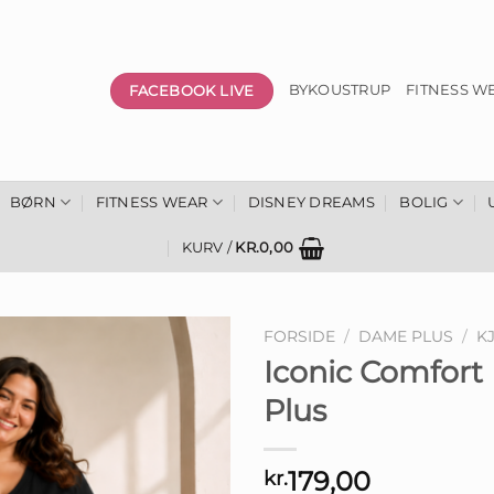
FACEBOOK LIVE
BYKOUSTRUP
FITNESS W
BØRN
FITNESS WEAR
DISNEY DREAMS
BOLIG
KURV /
KR.
0,00
FORSIDE
/
DAME PLUS
/
K
Iconic Comfort 
Plus
179,00
kr.