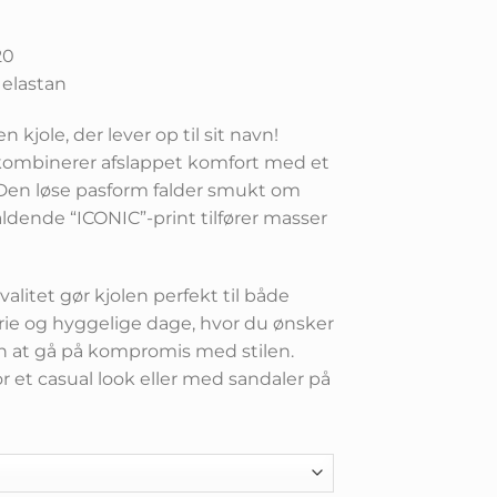
20
 elastan
n kjole, der lever op til sit navn!
ombinerer afslappet komfort med et
Den løse pasform falder smukt om
ldende “ICONIC”-print tilfører masser
litet gør kjolen perfekt til både
rie og hyggelige dage, hvor du ønsker
en at gå på kompromis med stilen.
r et casual look eller med sandaler på