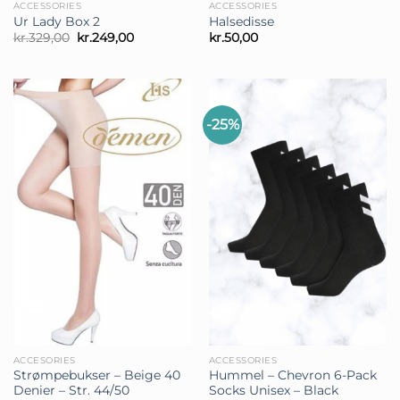
ACCESSORIES
ACCESSORIES
Ur Lady Box 2
Halsedisse
Den
Den
kr.
329,00
kr.
249,00
kr.
50,00
oprindelige
aktuelle
pris
pris
var:
er:
kr.329,00.
kr.249,00.
-25%
ACCESORIES
ACCESSORIES
Strømpebukser – Beige 40
Hummel – Chevron 6-Pack
Denier – Str. 44/50
Socks Unisex – Black