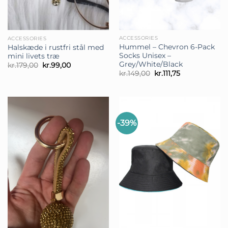
ACCESSORIES
ACCESSORIES
Hummel – Chevron 6-Pack
Halskæde i rustfri stål med
Socks Unisex –
mini livets træ
Grey/White/Black
Den
Den
kr.
179,00
kr.
99,00
oprindelige
aktuelle
Den
Den
kr.
149,00
kr.
111,75
pris
pris
oprindelige
aktuelle
var:
er:
pris
pris
kr.179,00.
kr.99,00.
var:
er:
kr.149,00.
kr.111,75.
-39%