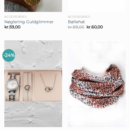
ACCESSORIES
ACCESSORIES
Nøglering Guldglimmer
Bøllehat
Den
Den
kr.
59,00
kr.
99,00
kr.
60,00
oprindelige
aktuelle
pris
pris
var:
er:
kr.99,00.
kr.60,00.
-24%