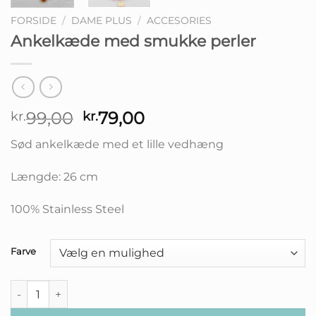
FORSIDE
/
DAME PLUS
/
ACCESORIES
Ankelkæde med smukke perler
Den
Den
99,00
79,00
kr.
kr.
oprindelige
aktuelle
Sød ankelkæde med et lille vedhæng
pris
pris
var:
er:
Længde: 26 cm
kr.99,00.
kr.79,00.
100% Stainless Steel
Farve
Ankelkæde med smukke perler antal