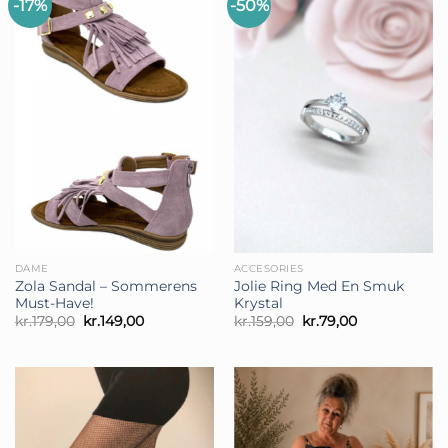
-17%
-50%
DAME
ACCESORIES
Zola Sandal – Sommerens
Jolie Ring Med En Smuk
Must-Have!
Krystal
Den
Den
Den
Den
kr.
179,00
kr.
149,00
kr.
159,00
kr.
79,00
oprindelige
aktuelle
oprindelige
aktuelle
pris
pris
pris
pris
var:
er:
var:
er:
kr.179,00.
kr.149,00.
kr.159,00.
kr.79,00.