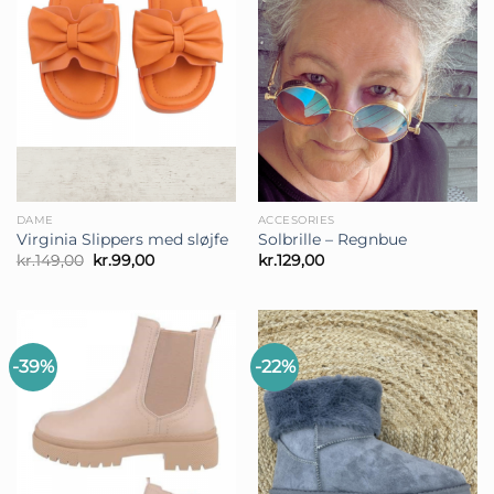
DAME
ACCESORIES
Virginia Slippers med sløjfe
Solbrille – Regnbue
Den
Den
kr.
149,00
kr.
99,00
kr.
129,00
oprindelige
aktuelle
pris
pris
var:
er:
kr.149,00.
kr.99,00.
-39%
-22%