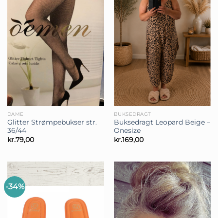
DAME
BUKSEDRAGT
Glitter Strømpebukser str.
Buksedragt Leopard Beige –
36/44
Onesize
kr.
79,00
kr.
169,00
-34%