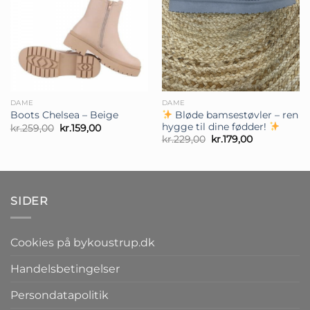
DAME
DAME
Bløde bamsestøvler – ren
Boots Chelsea – Beige
hygge til dine fødder!
Den
Den
kr.
259,00
kr.
159,00
oprindelige
aktuelle
Den
Den
kr.
229,00
kr.
179,00
pris
pris
oprindelige
aktuelle
var:
er:
pris
pris
kr.259,00.
kr.159,00.
var:
er:
kr.229,00.
kr.179,00.
SIDER
Cookies på bykoustrup.dk
Handelsbetingelser
Persondatapolitik