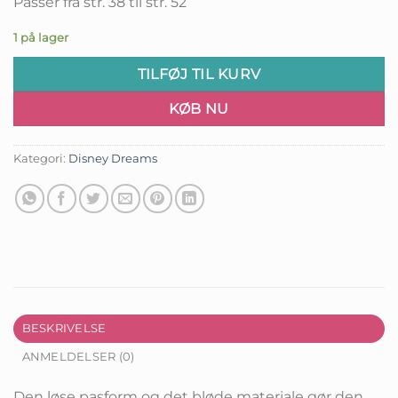
Passer fra str. 38 til str. 52
1 på lager
TILFØJ TIL KURV
KØB NU
Kategori:
Disney Dreams
BESKRIVELSE
ANMELDELSER (0)
Den løse pasform og det bløde materiale gør den