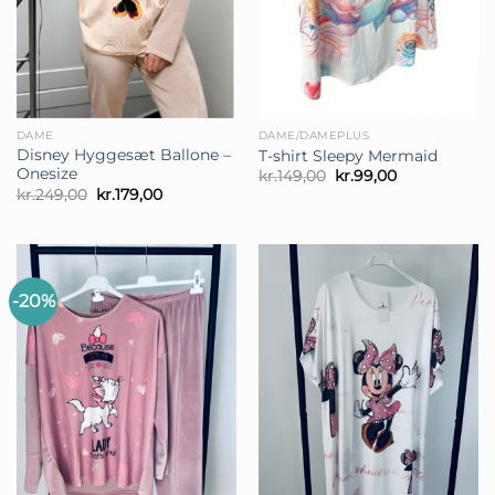
DAME
DAME/DAMEPLUS
Disney Hyggesæt Ballone –
T-shirt Sleepy Mermaid
Onesize
Den
Den
kr.
149,00
kr.
99,00
oprindelige
aktuelle
Den
Den
kr.
249,00
kr.
179,00
pris
pris
oprindelige
aktuelle
var:
er:
pris
pris
kr.149,00.
kr.99,00.
var:
er:
kr.249,00.
kr.179,00.
-20%