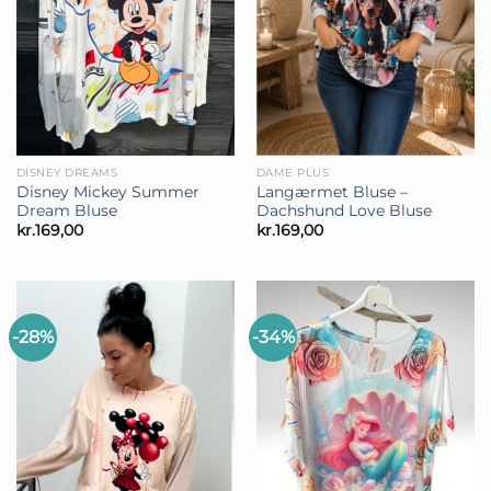
DISNEY DREAMS
DAME PLUS
Disney Mickey Summer
Langærmet Bluse –
Dream Bluse
Dachshund Love Bluse
kr.
169,00
kr.
169,00
-28%
-34%