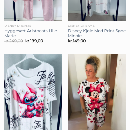
DISNEY DREAMS
DISNEY DREAMS
Hygge­sæt Aristocats Lille
Disney Kjole Med Print Søde
Marie
Minnie
Den
Den
kr.
249,00
kr.
199,00
kr.
149,00
oprindelige
aktuelle
pris
pris
var:
er:
kr.249,00.
kr.199,00.