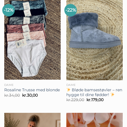
-12%
-22%
DAME
DAME
Bløde bamsestøvler – ren
Rosaline Trusse med blonde
hygge til dine fødder!
Den
Den
kr.
34,00
kr.
30,00
oprindelige
aktuelle
Den
Den
kr.
229,00
kr.
179,00
pris
pris
oprindelige
aktuelle
var:
er:
pris
pris
kr.34,00.
kr.30,00.
var:
er:
kr.229,00.
kr.179,00.