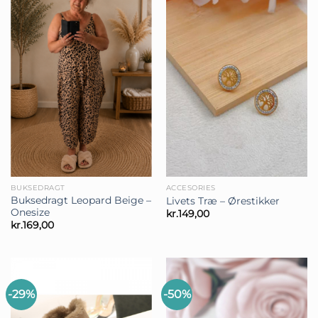
BUKSEDRAGT
ACCESORIES
Buksedragt Leopard Beige –
Livets Træ – Ørestikker
Onesize
kr.
149,00
kr.
169,00
-29%
-50%