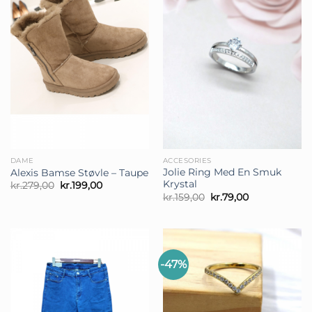
DAME
ACCESORIES
Jolie Ring Med En Smuk
Alexis Bamse Støvle – Taupe
Krystal
Den
Den
kr.
279,00
kr.
199,00
oprindelige
aktuelle
Den
Den
kr.
159,00
kr.
79,00
pris
pris
oprindelige
aktuelle
var:
er:
pris
pris
kr.279,00.
kr.199,00.
var:
er:
kr.159,00.
kr.79,00.
-47%