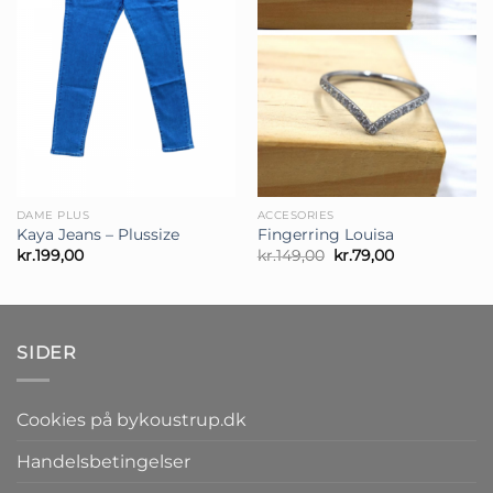
DAME PLUS
ACCESORIES
Kaya Jeans – Plussize
Fingerring Louisa
Den
Den
kr.
199,00
kr.
149,00
kr.
79,00
oprindelige
aktuelle
pris
pris
var:
er:
kr.149,00.
kr.79,00.
SIDER
Cookies på bykoustrup.dk
Handelsbetingelser