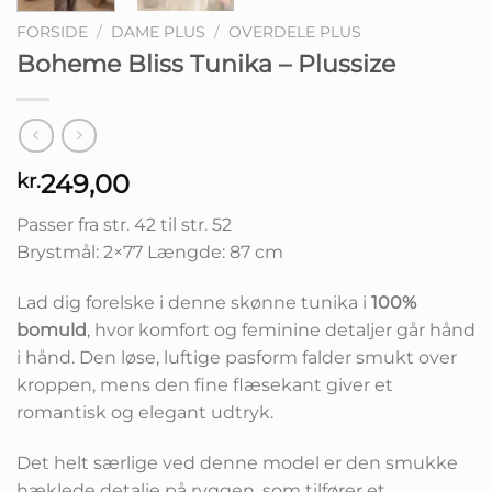
FORSIDE
/
DAME PLUS
/
OVERDELE PLUS
Boheme Bliss Tunika – Plussize
249,00
kr.
Passer fra str. 42 til str. 52
Brystmål: 2×77 Længde: 87 cm
Lad dig forelske i denne skønne tunika i
100%
bomuld
, hvor komfort og feminine detaljer går hånd
i hånd. Den løse, luftige pasform falder smukt over
kroppen, mens den fine flæsekant giver et
romantisk og elegant udtryk.
Det helt særlige ved denne model er den smukke
hæklede detalje på ryggen, som tilfører et