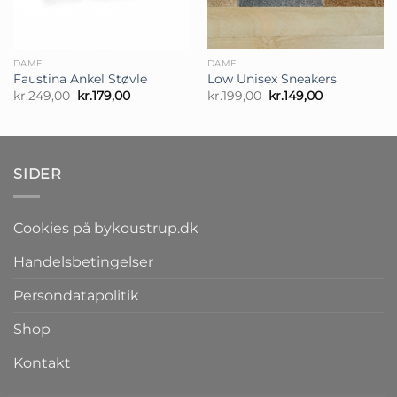
DAME
DAME
Faustina Ankel Støvle
Low Unisex Sneakers
Den
Den
Den
Den
kr.
249,00
kr.
179,00
kr.
199,00
kr.
149,00
oprindelige
aktuelle
oprindelige
aktuelle
pris
pris
pris
pris
var:
er:
var:
er:
kr.249,00.
kr.179,00.
kr.199,00.
kr.149,00.
SIDER
Cookies på bykoustrup.dk
Handelsbetingelser
Persondatapolitik
Shop
Kontakt