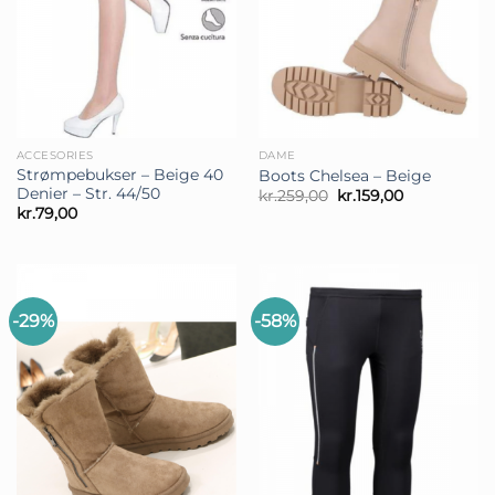
ACCESORIES
DAME
Strømpebukser – Beige 40
Boots Chelsea – Beige
Denier – Str. 44/50
Den
Den
kr.
259,00
kr.
159,00
oprindelige
aktuelle
kr.
79,00
pris
pris
var:
er:
kr.259,00.
kr.159,00.
-29%
-58%