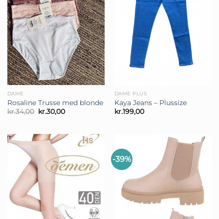
DAME
DAME PLUS
Rosaline Trusse med blonde
Kaya Jeans – Plussize
Den
Den
kr.
34,00
kr.
30,00
kr.
199,00
oprindelige
aktuelle
pris
pris
var:
er:
kr.34,00.
kr.30,00.
-39%