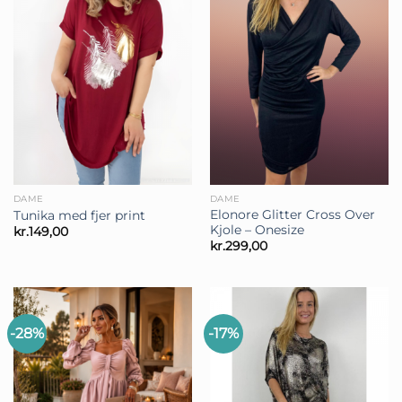
DAME
DAME
Elonore Glitter Cross Over
Tunika med fjer print
Kjole – Onesize
kr.
149,00
kr.
299,00
-28%
-17%