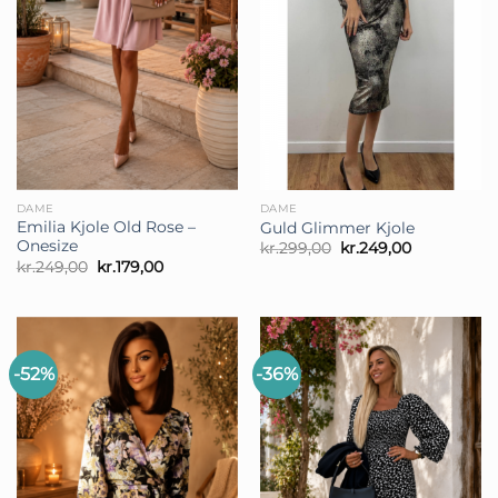
DAME
DAME
Emilia Kjole Old Rose –
Guld Glimmer Kjole
Onesize
Den
Den
kr.
299,00
kr.
249,00
oprindelige
aktuelle
Den
Den
kr.
249,00
kr.
179,00
pris
pris
oprindelige
aktuelle
var:
er:
pris
pris
kr.299,00.
kr.249,00.
var:
er:
kr.249,00.
kr.179,00.
-52%
-36%