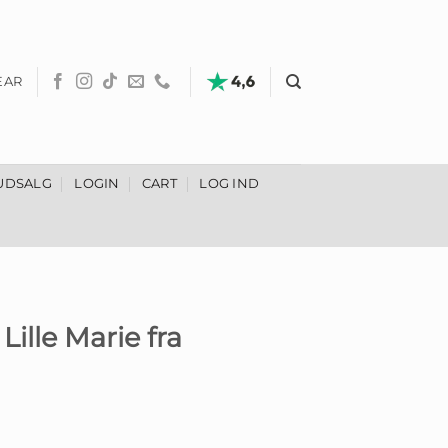
EAR
UDSALG
LOGIN
CART
LOG IND
ille Marie fra