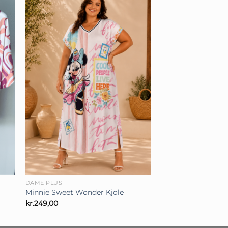
+
DAME PLUS
Minnie Sweet Wonder Kjole
kr.
249,00