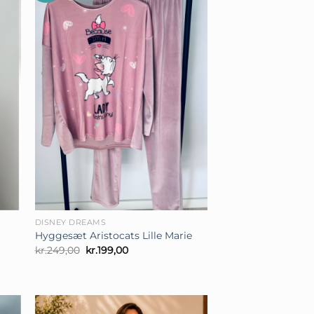
+
DISNEY DREAMS
Hygge­sæt Aristocats Lille Marie
Den
Den
kr.
249,00
kr.
199,00
oprindelige
aktuelle
pris
pris
var:
er:
kr.249,00.
kr.199,00.