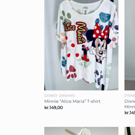
+
+
DISNEY DREAMS
DISN
Disn
Minnie “Alice Maria” T-shirt
Minn
kr.
149,00
kr.
14