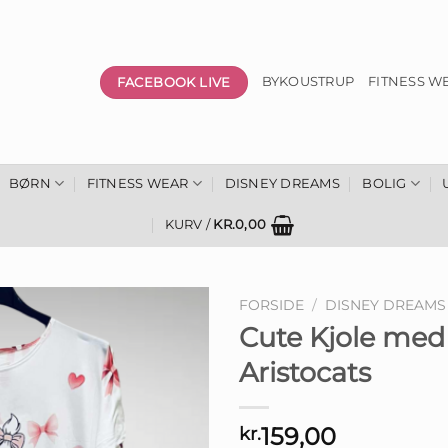
FACEBOOK LIVE
BYKOUSTRUP
FITNESS W
BØRN
FITNESS WEAR
DISNEY DREAMS
BOLIG
KURV /
KR.
0,00
FORSIDE
/
DISNEY DREAMS
Cute Kjole med L
Aristocats
159,00
kr.