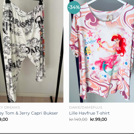
-34%
+
EY DREAMS
DAME/DAMEPLUS
ey Tom & Jerry Capri Bukser
Lille Havfrue T-shirt
Den
Den
9,00
kr.
149,00
kr.
99,00
oprindelige
aktuelle
pris
pris
var:
er: