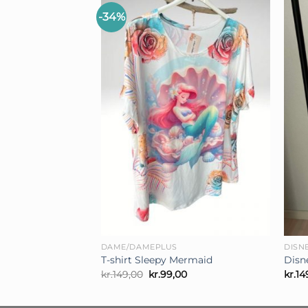
-34%
+
+
DAME/DAMEPLUS
DISN
T-shirt Sleepy Mermaid
Disn
Den
Den
kr.
149,00
kr.
99,00
kr.
14
oprindelige
aktuelle
pris
pris
var:
er: