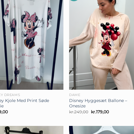
+
EY DREAMS
DAME
ey Kjole Med Print Søde
Disney Hyggesæt Ballone –
ie
Onesize
Den
Den
9,00
kr.
249,00
kr.
179,00
oprindelige
aktuelle
pris
pris
var:
er:
kr.249,00.
kr.179,00.