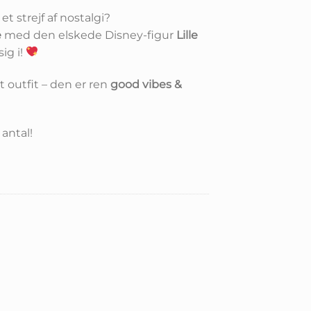
et strejf af nostalgi?
e
med den elskede Disney-figur
Lille
sig i!
t outfit – den er ren
good vibes &
antal!