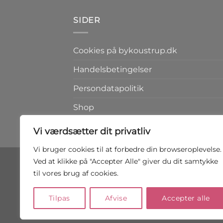
kr.149,00.
kr.99,00.
SIDER
Cookies på bykoustrup.dk
Handelsbetingelser
Persondatapolitik
Shop
Kontakt
Vi værdsætter dit privatliv
Vi bruger cookies til at forbedre din browseroplevelse.
Ved at klikke på "Accepter Alle" giver du dit samtykke
til vores brug af cookies.
Tilpas
Afvise
Accepter alle