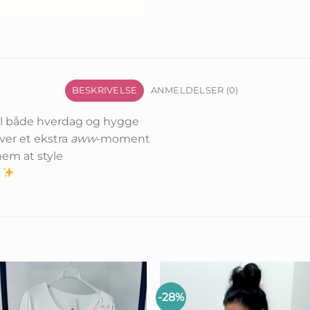
BESKRIVELSE
ANMELDELSER (0)
til både hverdag og hygge
iver et ekstra
aww
-moment
nem at style
e
-28%