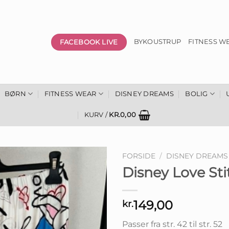
FACEBOOK LIVE
BYKOUSTRUP
FITNESS W
BØRN
FITNESS WEAR
DISNEY DREAMS
BOLIG
KURV /
KR.
0,00
FORSIDE
/
DISNEY DREAMS
Disney Love Sti
149,00
kr.
Passer fra str. 42 til str. 52