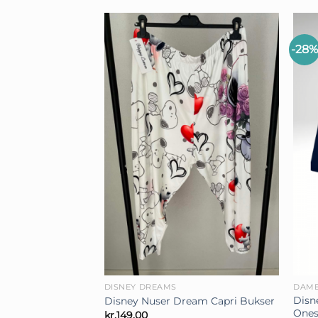
-28%
+
+
DISNEY DREAMS
DAM
Disn
Disney Nuser Dream Capri Bukser
Ones
kr.
149,00