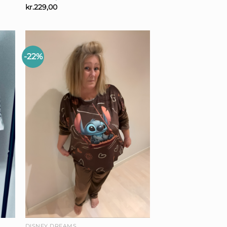
kr.
229,00
-22%
+
DISNEY DREAMS