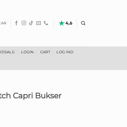
EAR
UDSALG
LOGIN
CART
LOG IND
tch Capri Bukser