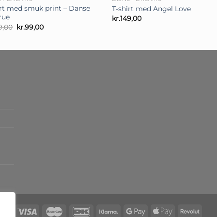
irt med smuk print – Danse
T-shirt med Angel Love
rue
kr.
149,00
Den
Den
9,00
kr.
99,00
oprindelige
aktuelle
pris
pris
var:
er:
kr.149,00.
kr.99,00.