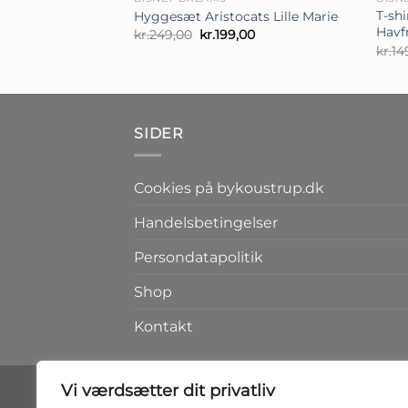
T-sh
Hygge­sæt Aristocats Lille Marie
Havf
Den
Den
kr.
249,00
kr.
199,00
oprindelige
aktuelle
kr.
14
pris
pris
var:
er:
kr.249,00.
kr.199,00.
SIDER
Cookies på bykoustrup.dk
Handelsbetingelser
Persondatapolitik
Shop
Kontakt
Vi værdsætter dit privatliv