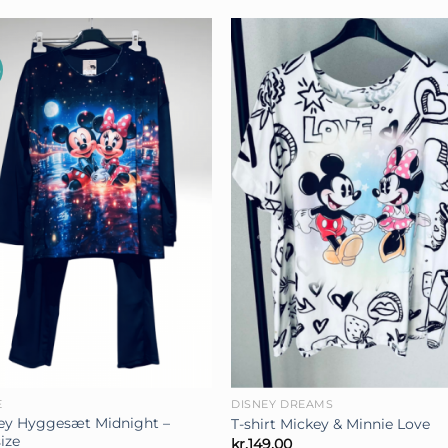
+
E
DISNEY DREAMS
ey Hyggesæt Midnight –
T-shirt Mickey & Minnie Love
ize
kr.
149,00