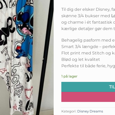
Til dig der elsker Disney, 
skønne 3/4 bukser med
L
og charme i ét fantastisk 
kærlige detaljer gør dem ti
Behagelig pasform med ela
Smart 3/4 længde – perfek
Flot print med Stitch og k
Blød og let kvalitet
Perfekte til både ferie, 
1 på lager
TI
Kategori:
Disney Dreams