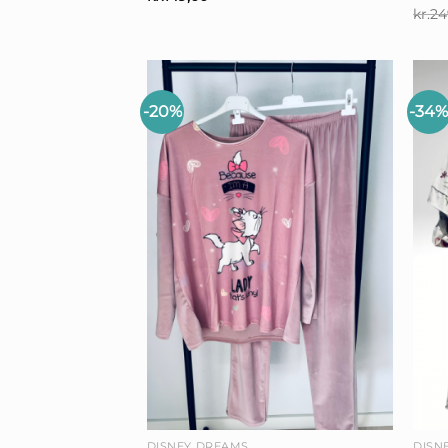
kr.
24
-20%
-34
+
+
DISNEY DREAMS
DISN