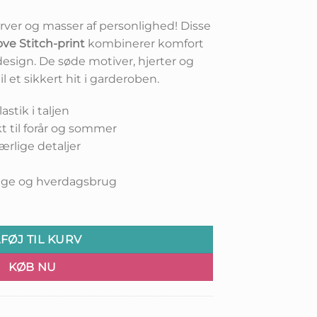
farver og masser af personlighed! Disse
ove Stitch-print
kombinerer komfort
design. De søde motiver, hjerter og
l et sikkert hit i garderoben.
stik i taljen
t til forår og sommer
ærlige detaljer
hygge og hverdagsbrug
LFØJ TIL KURV
KØB NU