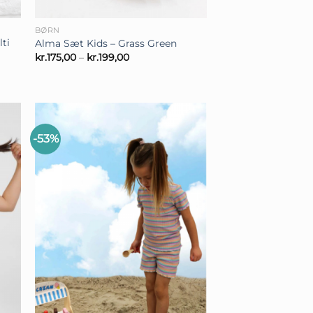
+
BØRN
ti
Alma Sæt Kids – Grass Green
Prisinterval:
kr.
175,00
–
kr.
199,00
kr.175,00
til
kr.199,00
-53%