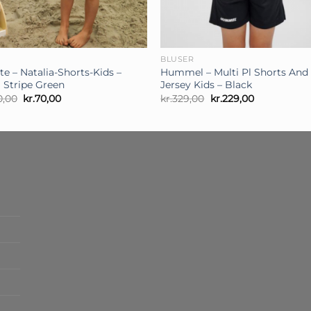
+
N
BLUSER
te – Natalia-Shorts-Kids –
Hummel – Multi Pl Shorts And
i Stripe Green
Jersey Kids – Black
Den
Den
Den
Den
0,00
kr.
70,00
kr.
329,00
kr.
229,00
oprindelige
aktuelle
oprindelige
aktuelle
pris
pris
pris
pris
var:
er:
var:
er:
kr.150,00.
kr.70,00.
kr.329,00.
kr.229,00.