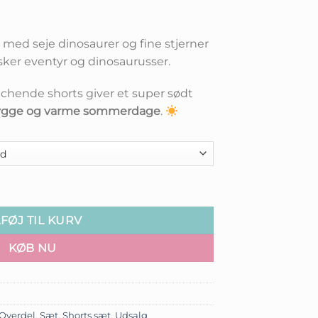
pris
er:
0.
kr.99,00.
t med seje dinosaurer og fine stjerner
elsker eventyr og dinosaurusser.
tchende shorts giver et super sødt
hygge og varme sommerdage
.
blå antal
LFØJ TIL KURV
KØB NU
Overdel
,
Sæt
,
Shorts sæt
,
Udsalg