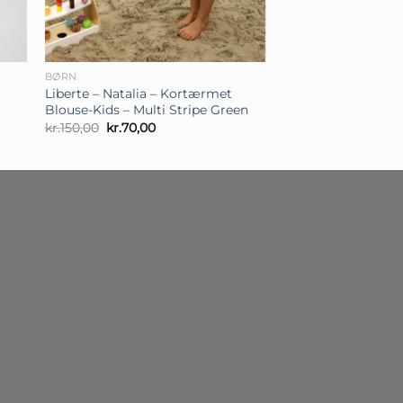
+
BØRN
Liberte – Natalia – Kortærmet
Blouse-Kids – Multi Stripe Green
Den
Den
kr.
150,00
kr.
70,00
oprindelige
aktuelle
pris
pris
var:
er:
kr.150,00.
kr.70,00.