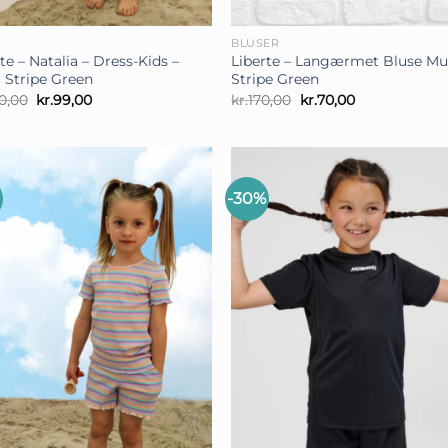
+
N
BLUSER
te – Natalia – Dress-Kids –
Liberte – Langærmet Bluse Mul
i Stripe Green
Stripe Green
Den
Den
Den
Den
0,00
kr.
99,00
kr.
170,00
kr.
70,00
oprindelige
aktuelle
oprindelige
aktuelle
pris
pris
pris
pris
var:
er:
var:
er:
kr.230,00.
kr.99,00.
kr.170,00.
kr.70,00.
-30%