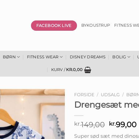
FACEBOOK LIVE
BYKOUSTRUP
FITNESS W
BØRN
FITNESS WEAR
DISNEY DREAMS
BOLIG
KURV /
KR.
0,00
FORSIDE
/
UDSALG
/
BØR
Drengesæt med
Den
149,00
99,00
kr.
kr.
oprinde
Super sød sæt med dinosau