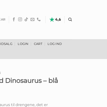
EAR
UDSALG
LOGIN
CART
LOG IND
N
 Dinosaurus – blå
Den
lige
aktuelle
rus til drengene, det er