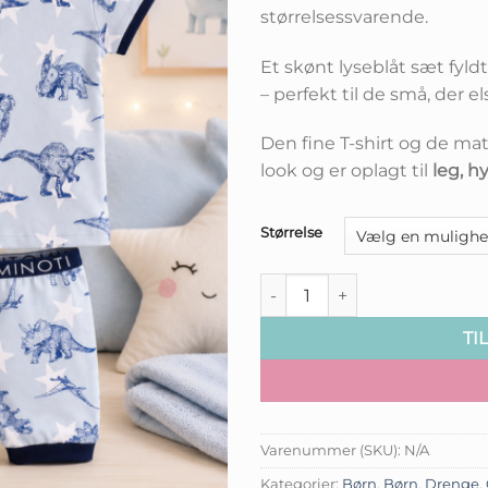
pris
størrelsessvarende.
var:
kr.149,0
Et skønt lyseblåt sæt fyld
– perfekt til de små, der 
Den fine T-shirt og de ma
look og er oplagt til
leg, 
Størrelse
Drengesæt med Dinosaurus - 
TI
Varenummer (SKU):
N/A
Kategorier:
Børn
,
Børn
,
Drenge
,