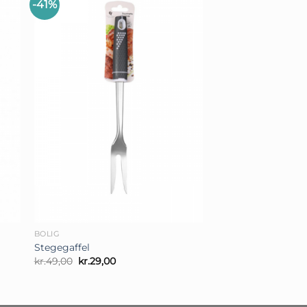
-41%
+
BOLIG
Stegegaffel
Den
Den
kr.
49,00
kr.
29,00
oprindelige
aktuelle
pris
pris
var:
er:
kr.49,00.
kr.29,00.