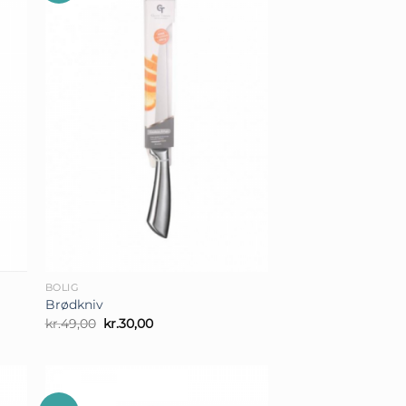
+
BOLIG
Brødkniv
Den
Den
kr.
49,00
kr.
30,00
oprindelige
aktuelle
pris
pris
var:
er:
kr.49,00.
kr.30,00.