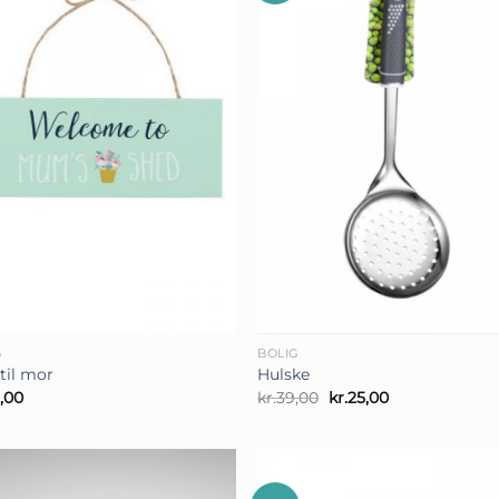
+
G
BOLIG
 til mor
Hulske
Den
Den
,00
kr.
39,00
kr.
25,00
oprindelige
aktuelle
pris
pris
var:
er:
kr.39,00.
kr.25,00.