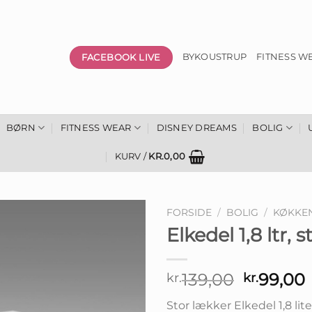
FACEBOOK LIVE
BYKOUSTRUP
FITNESS W
BØRN
FITNESS WEAR
DISNEY DREAMS
BOLIG
KURV /
KR.
0,00
FORSIDE
/
BOLIG
/
KØKKE
Elkedel 1,8 ltr, s
Den
139,00
99,00
kr.
kr.
oprindel
Stor lækker Elkedel 1,8 lite