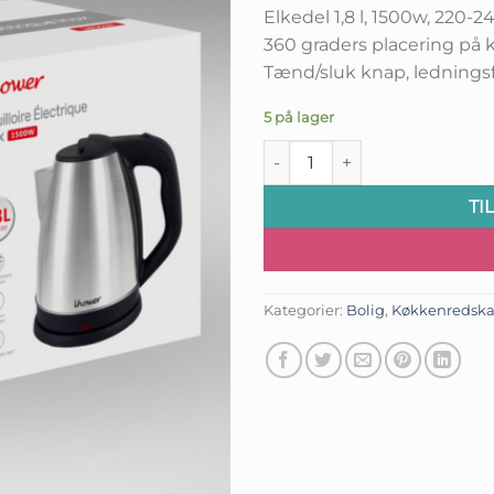
pris
Elkedel 1,8 l, 1500w, 220-
var:
e
360 graders placering på 
kr.139,00
Tænd/sluk knap, ledningsf
5 på lager
Elkedel 1,8 ltr, stål antal
TI
Kategorier:
Bolig
,
Køkkenredska