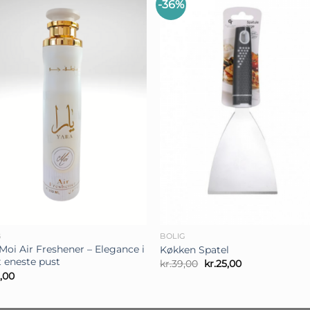
-36%
+
G
BOLIG
Moi Air Freshener – Elegance i
Køkken Spatel
t eneste pust
Den
Den
kr.
39,00
kr.
25,00
oprindelige
aktuelle
,00
pris
pris
var:
er:
kr.39,00.
kr.25,00.