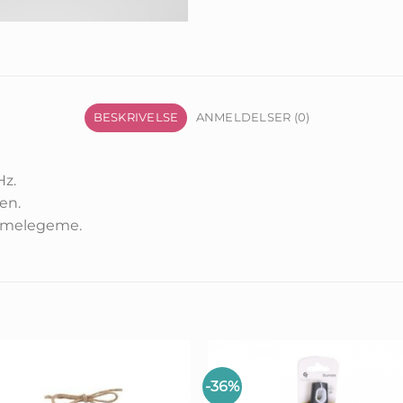
BESKRIVELSE
ANMELDELSER (0)
Hz.
en.
varmelegeme.
-36%