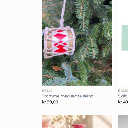
+
+
BOLIG
BOLI
Tromme med ægte skind
Skilt
kr.
99,00
kr.
49