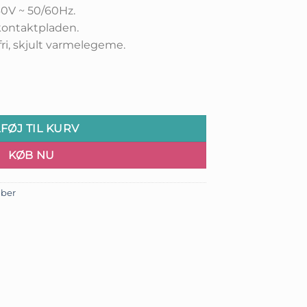
pris
240V ~ 50/60Hz.
r:
kontaktpladen.
.
kr.99,00.
ri, skjult varmelegeme.
LFØJ TIL KURV
KØB NU
ber