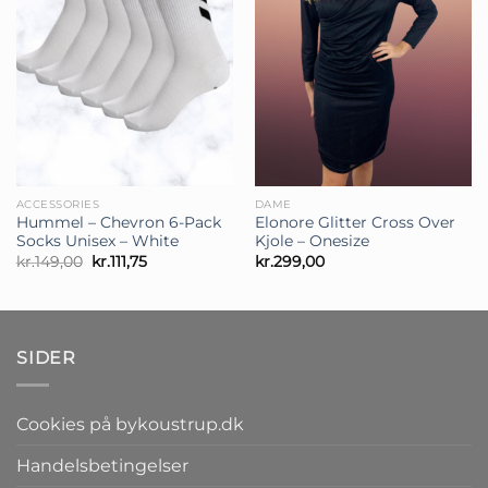
ACCESSORIES
DAME
Hummel – Chevron 6-Pack
Elonore Glitter Cross Over
Socks Unisex – White
Kjole – Onesize
Den
Den
kr.
149,00
kr.
111,75
kr.
299,00
oprindelige
aktuelle
pris
pris
var:
er:
kr.149,00.
kr.111,75.
SIDER
Cookies på bykoustrup.dk
Handelsbetingelser