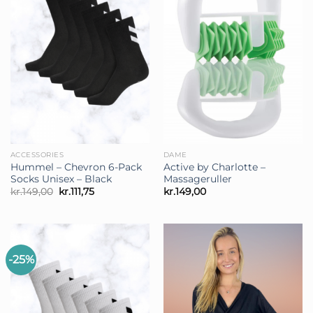
ACCESSORIES
DAME
Hummel – Chevron 6-Pack
Active by Charlotte –
Socks Unisex – Black
Massageruller
Den
Den
kr.
149,00
kr.
111,75
kr.
149,00
oprindelige
aktuelle
pris
pris
var:
er:
kr.149,00.
kr.111,75.
-25%