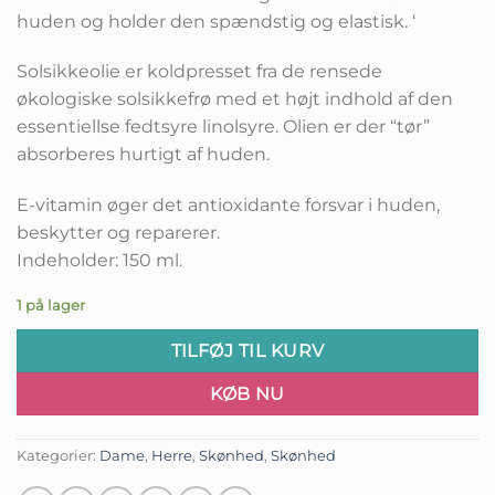
huden og holder den spændstig og elastisk. ‘
Solsikkeolie er koldpresset fra de rensede
økologiske solsikkefrø med et højt indhold af den
essentiellse fedtsyre linolsyre. Olien er der “tør”
absorberes hurtigt af huden.
E-vitamin øger det antioxidante forsvar i huden,
beskytter og reparerer.
Indeholder: 150 ml.
1 på lager
TILFØJ TIL KURV
KØB NU
Kategorier:
Dame
,
Herre
,
Skønhed
,
Skønhed