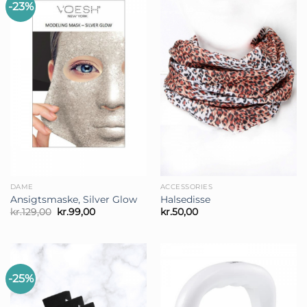
-23%
DAME
ACCESSORIES
Ansigtsmaske, Silver Glow
Halsedisse
Den
Den
kr.
129,00
kr.
99,00
kr.
50,00
oprindelige
aktuelle
pris
pris
var:
er:
kr.129,00.
kr.99,00.
-25%