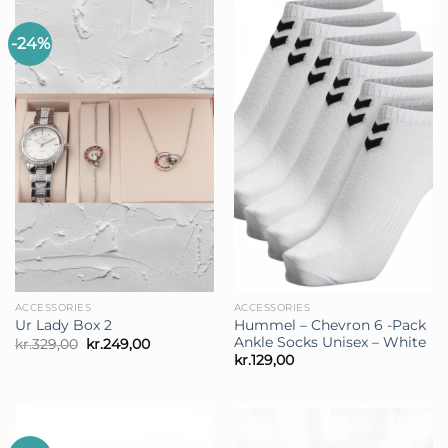
-24%
ACCESSORIES
ACCESSORIES
Hummel – Chevron 6 -Pack
Ur Lady Box 2
Ankle Socks Unisex – White
Den
Den
kr.
329,00
kr.
249,00
oprindelige
aktuelle
kr.
129,00
pris
pris
var:
er:
kr.329,00.
kr.249,00.