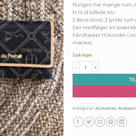
Pungen har mange rum, 4 
fx til id billede etc
2 åbne store, 2 lynlås rum 
Der medfølger en praktis
håndtasker til kvinder i v
mærke)
3 på lager
Giulia Pieralli Pung - Cafe Cr
TI
Kategorier:
Accesories
,
Accessor