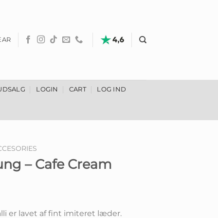
EAR
UDSALG
LOGIN
CART
LOG IND
CCESORIES
 Pung – Cafe Cream
i er lavet af fint imiteret læder.