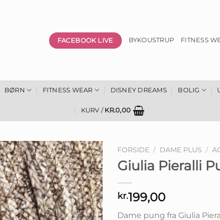
FACEBOOK LIVE
BYKOUSTRUP
FITNESS W
BØRN
FITNESS WEAR
DISNEY DREAMS
BOLIG
KURV /
KR.
0,00
FORSIDE
/
DAME PLUS
/
A
Giulia Pieralli
199,00
kr.
Dame pung fra Giulia Pierall