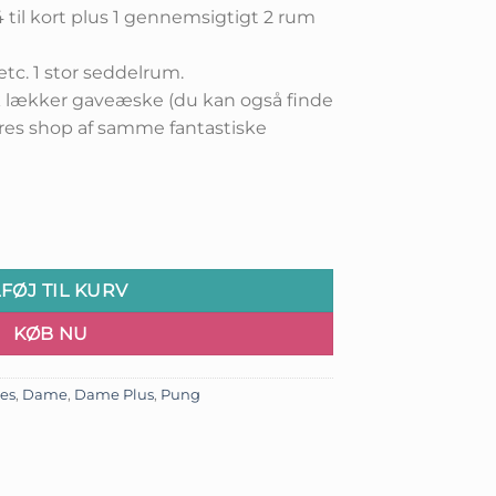
til kort plus 1 gennemsigtigt 2 rum
etc. 1 stor seddelrum.
k lækker gaveæske (du kan også finde
ores shop af samme fantastiske
eam antal
LFØJ TIL KURV
KØB NU
ies
,
Dame
,
Dame Plus
,
Pung