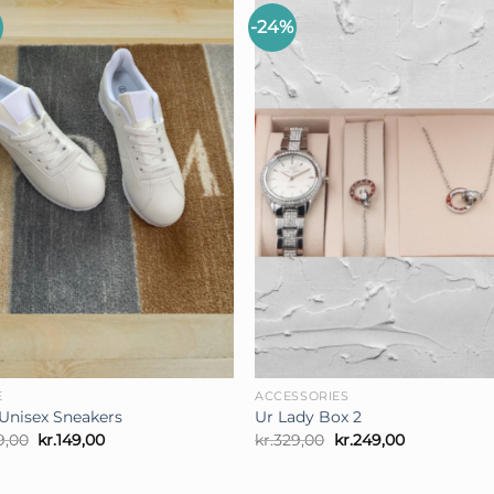
-24%
+
E
ACCESSORIES
Unisex Sneakers
Ur Lady Box 2
Den
Den
Den
Den
9,00
kr.
149,00
kr.
329,00
kr.
249,00
oprindelige
aktuelle
oprindelige
aktuelle
pris
pris
pris
pris
var:
er:
var:
er: