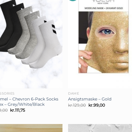
+
SSORIES
DAME
el – Chevron 6-Pack Socks
Ansigtsmaske – Gold
ex – Grey/White/Black
Den
Den
kr.
129,00
kr.
99,00
oprindelige
aktuelle
Den
Den
9,00
kr.
111,75
pris
pris
oprindelige
aktuelle
var:
er:
pris
pris
kr.129,00.
kr.99,00.
var:
er:
kr.149,00.
kr.111,75.