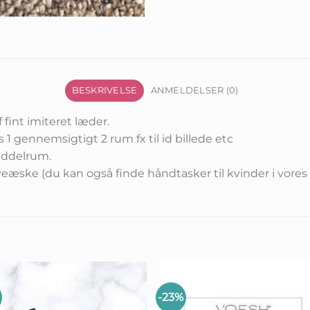
BESKRIVELSE
ANMELDELSER (0)
f fint imiteret læder.
1 gennemsigtigt 2 rum fx til id billede etc
seddelrum.
eæske (du kan også finde håndtasker til kvinder i vor
-23%