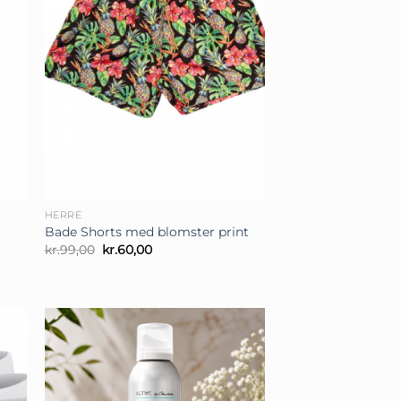
+
HERRE
Bade Shorts med blomster print
Den
Den
kr.
99,00
kr.
60,00
oprindelige
aktuelle
pris
pris
var:
er:
kr.99,00.
kr.60,00.