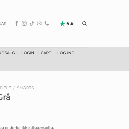
EAR
UDSALG
LOGIN
CART
LOG IND
DELE
/
SHORTS
Grå
og er derfor ikke tilgængelig.