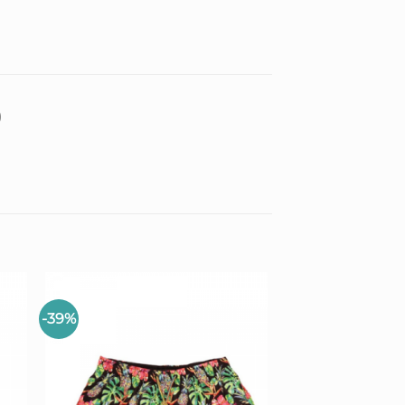
)
-39%