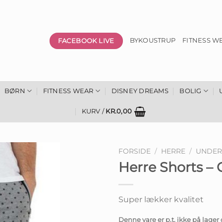
FACEBOOK LIVE
BYKOUSTRUP
FITNESS W
BØRN
FITNESS WEAR
DISNEY DREAMS
BOLIG
KURV /
KR.
0,00
FORSIDE
/
HERRE
/
UNDER
Herre Shorts – 
Super lækker kvalitet
Denne vare er p.t. ikke på lager 