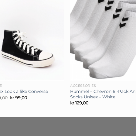
+
E
ACCESSORIES
Hummel – Chevron 6 -Pack An
ex Look a like Converse
Socks Unisex – White
Den
Den
9,00
kr.
99,00
oprindelige
aktuelle
kr.
129,00
pris
pris
var:
er:
kr.159,00.
kr.99,00.