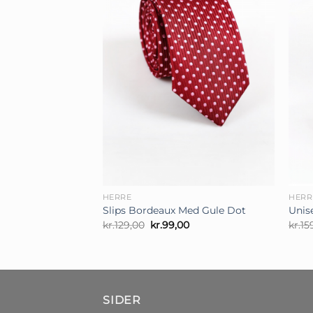
+
+
HERRE
HERR
Slips Bordeaux Med Gule Dot
Unis
Den
Den
kr.
129,00
kr.
99,00
kr.
15
oprindelige
aktuelle
pris
pris
var:
er:
kr.129,00.
kr.99,00.
SIDER