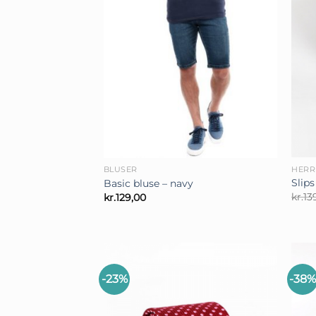
+
+
HERR
BLUSER
Slips
Basic bluse – navy
kr.
13
kr.
129,00
-23%
-38%