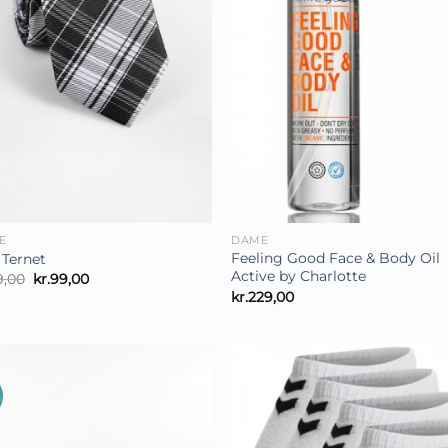
+
E
DAME
Feeling Good Face & Body Oil
 Ternet
Active by Charlotte
Den
Den
9,00
kr.
99,00
oprindelige
aktuelle
kr.
229,00
pris
pris
var:
er:
kr.139,00.
kr.99,00.