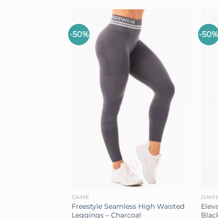
-50%
-50
+
+
DAME
DAM
Freestyle Seamless High Waisted
Elev
Leggings – Charcoal
Blac