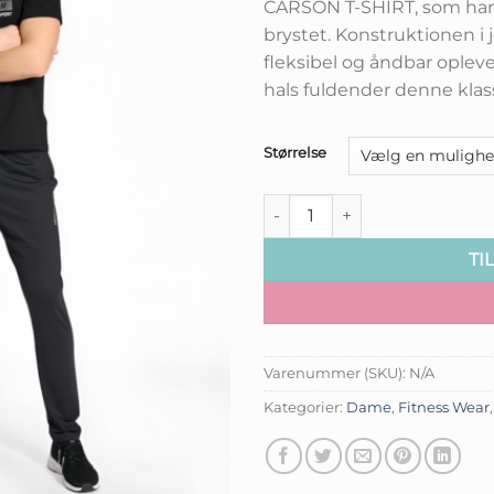
CARSON T-SHIRT, som har 
pris
brystet. Konstruktionen i 
var:
fleksibel og åndbar opleve
kr.199,95
hals fuldender denne klassi
Størrelse
Hummel - Carson T-shirt anta
TI
Varenummer (SKU):
N/A
Kategorier:
Dame
,
Fitness Wear