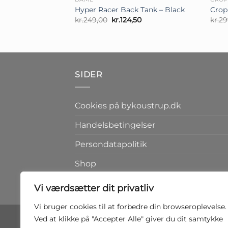
Hyper Racer Back Tank – Black
Crop
Den
Den
kr.
249,00
kr.
124,50
kr.
29
oprindelige
aktuelle
pris
pris
var:
er:
kr.249,00.
kr.124,50.
SIDER
Cookies på bykoustrup.dk
Handelsbetingelser
Persondatapolitik
Shop
Kontakt
Vi værdsætter dit privatliv
Vi bruger cookies til at forbedre din browseroplevelse.
Ved at klikke på "Accepter Alle" giver du dit samtykke