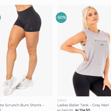
%
-50%
+
E
DAME
ate Scrunch Bum Shorts –
Ladies Baller Tank – Grey Marl
k
Den
Den
kr.
249,00
kr.
124,50