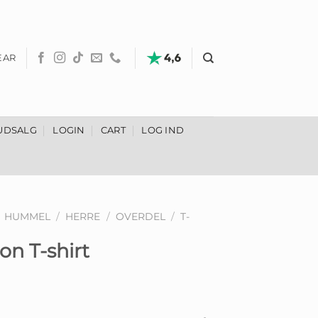
EAR
UDSALG
LOGIN
CART
LOG IND
HUMMEL
/
HERRE
/
OVERDEL
/
T-
n T-shirt
Den
ige
aktuelle