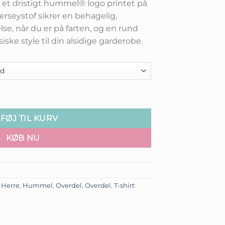
et dristigt hummel® logo printet på
pris
jerseystof sikrer en behagelig,
er:
lse, når du er på farten, og en rund
.
kr.129,00.
ske style til din alsidige garderobe.
l
LFØJ TIL KURV
KØB NU
,
Herre
,
Hummel
,
Overdel
,
Overdel
,
T-shirt