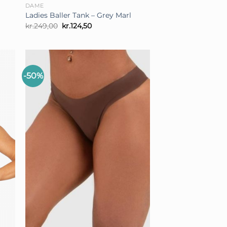
DAME
Ladies Baller Tank – Grey Marl
Den
Den
kr.
249,00
kr.
124,50
oprindelige
aktuelle
pris
pris
var:
er:
kr.249,00.
kr.124,50.
-50%