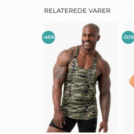
RELATEREDE VARER
-46%
-50
+
+