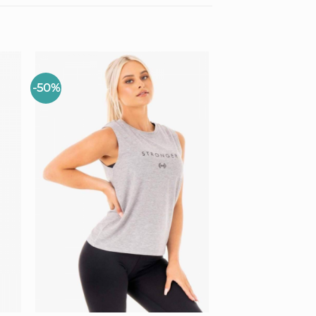
-50%
+