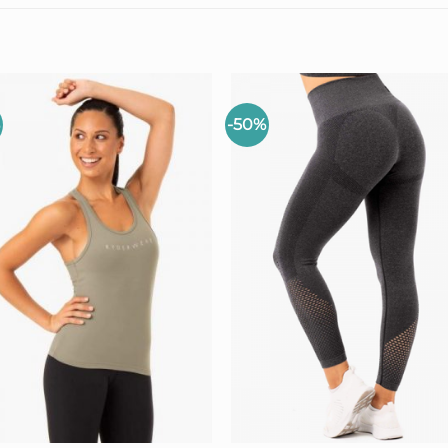
%
-50%
+