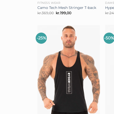
FITNESS WEAR
DAM
Camo Tech Mesh Stringer T-back
Hype
Den
Den
kr.
369,00
kr.
199,00
kr.
24
oprindelige
aktuelle
pris
pris
var:
er:
kr.369,00.
kr.199,00.
-25%
-50