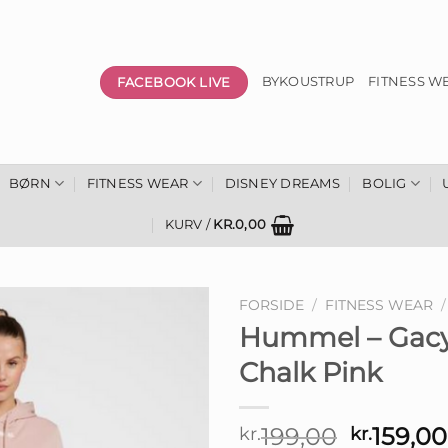
FACEBOOK LIVE
BYKOUSTRUP
FITNESS W
BØRN
FITNESS WEAR
DISNEY DREAMS
BOLIG
KURV /
KR.
0,00
FORSIDE
/
FITNESS WEAR
/
Hummel – Gacy 
Chalk Pink
Den
199,00
159,00
kr.
kr.