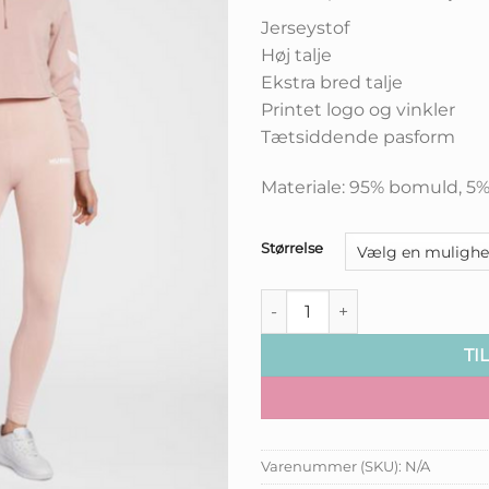
oprinde
Jerseystof
pris
Høj talje
var:
Ekstra bred talje
kr.199,0
Printet logo og vinkler
Tætsiddende pasform
Materiale: 95% bomuld, 5%
Størrelse
Hummel – Gacy High Waist Tig
TI
Varenummer (SKU):
N/A