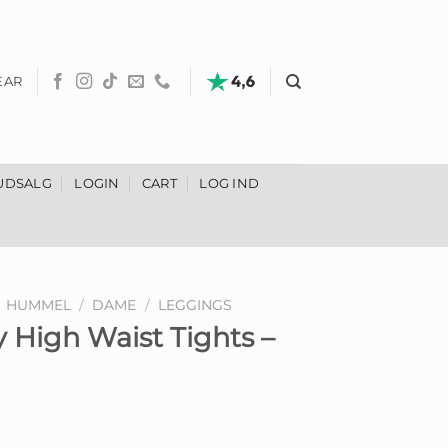
EAR
UDSALG
LOGIN
CART
LOG IND
HUMMEL
/
DAME
/
LEGGINGS
High Waist Tights –
Den