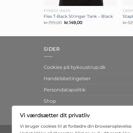
+
+
FITNESS WEAR
CROP
Flex T-Back Stringer Tank – Black
Stap
Den
Den
kr.
199,00
kr.
149,00
kr.
32
oprindelige
aktuelle
pris
pris
var:
er:
kr.199,00.
kr.149,00.
SIDER
Cookies på bykoustrup.dk
Handelsbetingelser
Persondatapolitik
Shop
Kontakt
Vi værdsætter dit privatliv
Vi bruger cookies til at forbedre din browseroplevelse.