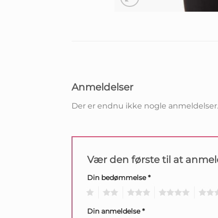
Anmeldelser
Der er endnu ikke nogle anmeldelser
Vær den første til at anme
Din bedømmelse
*
1
2
3
4
5
Din anmeldelse
*