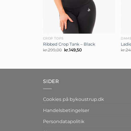
+
+
CROP TOPS
DAM
Ribbed Crop Tank – Black
Ladie
Den
Den
kr.
299,00
kr.
149,50
kr.
24
oprindelige
aktuelle
pris
pris
var:
er:
kr.299,00.
kr.149,50.
SIDER
Cookies på bykoustrup.dk
Handelsbetingelser
Persondatapolitik