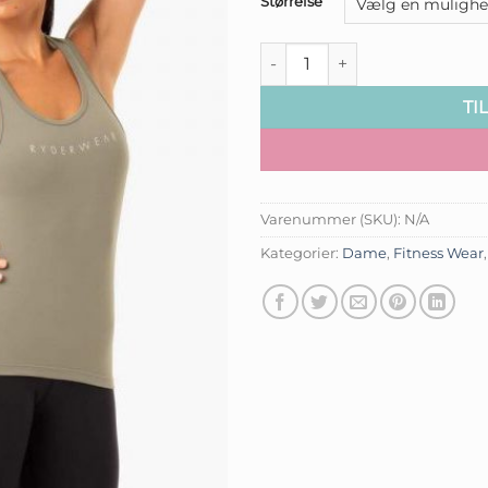
pris
Størrelse
var:
kr.249,0
Hyper Racer Back Tank - Khaki
TI
Varenummer (SKU):
N/A
Kategorier:
Dame
,
Fitness Wear