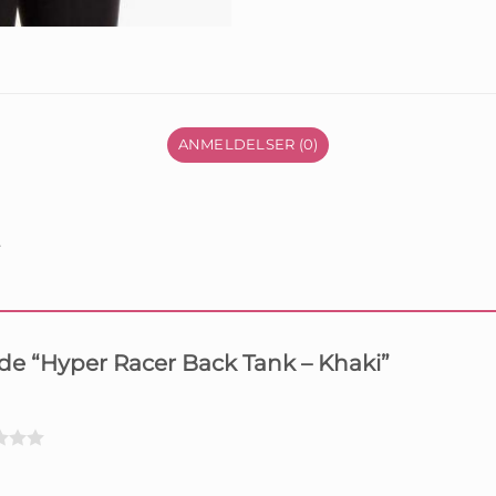
ANMELDELSER (0)
.
lde “Hyper Racer Back Tank – Khaki”