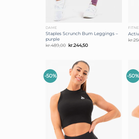
+
+
DAME
FITN
Staples Scrunch Bum Leggings –
Acti
purple
kr.
25
Den
Den
kr.
489,00
kr.
244,50
oprindelige
aktuelle
pris
pris
var:
er:
kr.489,00.
kr.244,50.
-50%
-50