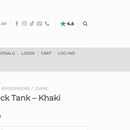
EAR
UDSALG
LOGIN
CART
LOG IND
RYDERWEAR
/
DAME
ck Tank – Khaki
Den
0
lige
aktuelle