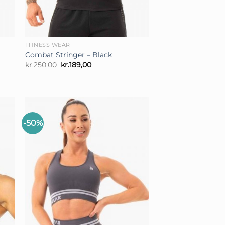
+
FITNESS WEAR
Combat Stringer – Black
Den
Den
kr.
250,00
kr.
189,00
oprindelige
aktuelle
pris
pris
var:
er:
kr.250,00.
kr.189,00.
-50%