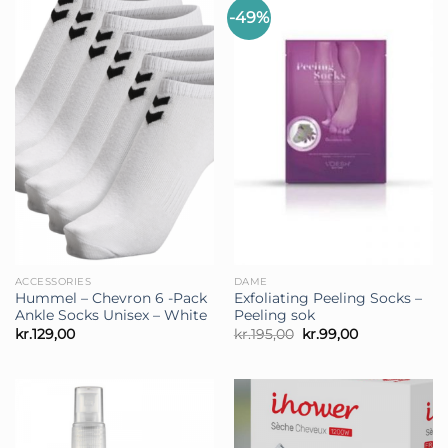
-49%
ACCESSORIES
DAME
Hummel – Chevron 6 -Pack
Exfoliating Peeling Socks –
Ankle Socks Unisex – White
Peeling sok
Den
Den
kr.
129,00
kr.
195,00
kr.
99,00
oprindelige
aktuelle
pris
pris
var:
er:
kr.195,00.
kr.99,00.