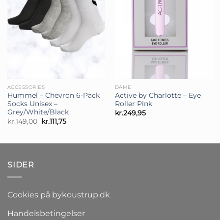
ACCESSORIES
DAME
Hummel – Chevron 6-Pack
Active by Charlotte – Eye
Socks Unisex –
Roller Pink
Grey/White/Black
kr.
249,95
Den
Den
kr.
149,00
kr.
111,75
oprindelige
aktuelle
pris
pris
var:
er:
kr.149,00.
kr.111,75.
SIDER
Cookies på bykoustrup.dk
Handelsbetingelser