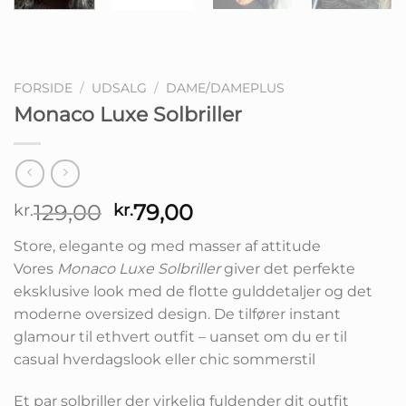
Fullscreen
FORSIDE
/
UDSALG
/
DAME/DAMEPLUS
Monaco Luxe Solbriller
Den
Den
129,00
79,00
kr.
kr.
oprindelige
aktuelle
Store, elegante og med masser af attitude
pris
pris
Vores
Monaco Luxe Solbriller
giver det perfekte
var:
er:
eksklusive look med de flotte gulddetaljer og det
kr.129,00.
kr.79,00.
moderne oversized design. De tilfører instant
glamour til ethvert outfit – uanset om du er til
casual hverdagslook eller chic sommerstil
Et par solbriller der virkelig fuldender dit outfit