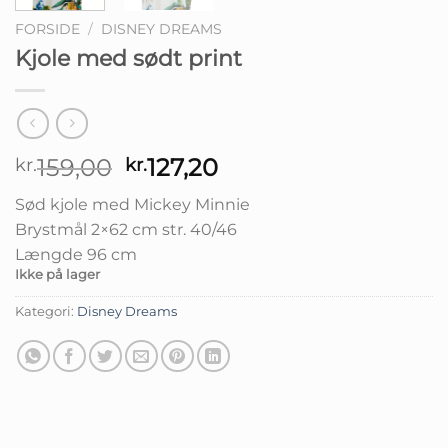
FORSIDE
/
DISNEY DREAMS
Kjole med sødt print
Den
Den
159,00
127,20
kr.
kr.
oprindelige
aktuelle
Sød kjole med Mickey Minnie
pris
pris
Brystmål 2×62 cm str. 40/46
var:
er:
Længde 96 cm
kr.159,00.
kr.127,20.
Ikke på lager
Kategori:
Disney Dreams