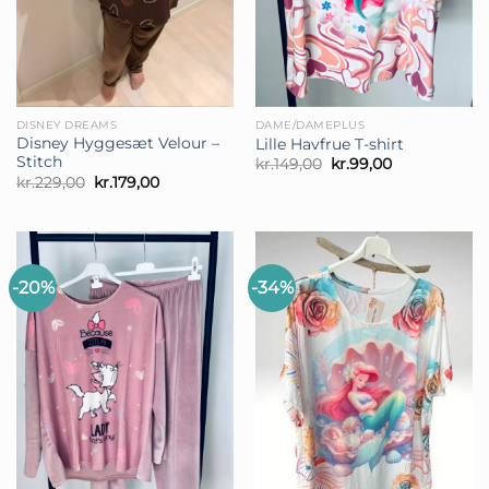
DISNEY DREAMS
DAME/DAMEPLUS
Disney Hyggesæt Velour –
Lille Havfrue T-shirt
Stitch
Den
Den
kr.
149,00
kr.
99,00
oprindelige
aktuelle
Den
Den
kr.
229,00
kr.
179,00
pris
pris
oprindelige
aktuelle
var:
er:
pris
pris
kr.149,00.
kr.99,00.
var:
er:
kr.229,00.
kr.179,00.
-20%
-34%