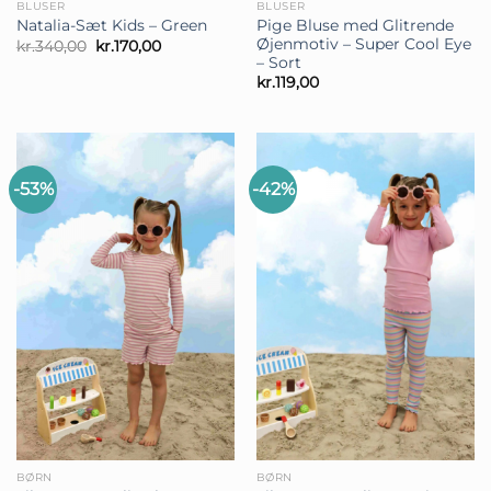
BLUSER
BLUSER
Pige Bluse med Glitrende
Natalia-Sæt Kids – Green
Øjenmotiv – Super Cool Eye
Den
Den
kr.
340,00
kr.
170,00
oprindelige
aktuelle
– Sort
pris
pris
kr.
119,00
var:
er:
kr.340,00.
kr.170,00.
-53%
-42%
BØRN
BØRN