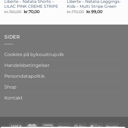
Liberte – Natalia Shorts –
Liberte – Natalia-Leggings-
LILAC PINK CREME STRIPE
Kids – Multi Stripe Green
Den
Den
Den
Den
kr.
150,00
kr.
70,00
kr.
170,00
kr.
99,00
oprindelige
aktuelle
oprindelige
aktuelle
pris
pris
pris
pris
var:
er:
var:
er:
kr.150,00.
kr.70,00.
kr.170,00.
kr.99,00.
SIDER
Cookies på bykoustrup.dk
Handelsbetingelser
Persondatapolitik
Shop
Kontakt