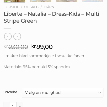
FORSIDE
/
UDSALG
/
BØRN
Liberte – Natalia – Dress-Kids – Multi
Stripe Green
Den
Den
230,00
99,00
kr.
kr.
oprindelige
aktuelle
Lækker blød sommerkjole i smukke farver
pris
pris
var:
er:
Materiale: 95% bomuld 5% spandex.
kr.230,00.
kr.99,00.
Størrelse
Liberte - Natalia - Dress-Kids - Multi Stripe Green antal