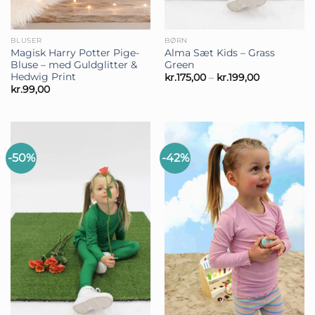
BLUSER
BØRN
Magisk Harry Potter Pige-
Alma Sæt Kids – Grass
Bluse – med Guldglitter &
Green
Hedwig Print
Prisinterval
kr.
175,00
–
kr.
199,00
kr.175,00
kr.
99,00
til
kr.199,00
-50%
-42%