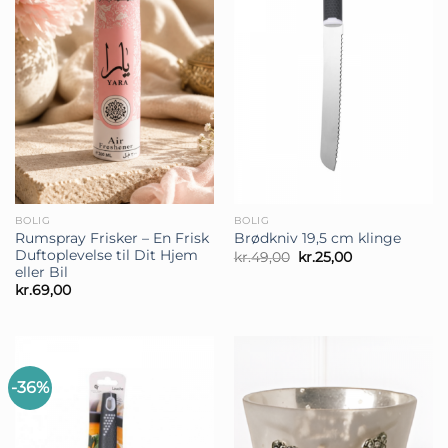
BOLIG
BOLIG
Rumspray Frisker – En Frisk
Brødkniv 19,5 cm klinge
Duftoplevelse til Dit Hjem
Den
Den
kr.
49,00
kr.
25,00
oprindelige
aktuelle
eller Bil
pris
pris
kr.
69,00
var:
er:
kr.49,00.
kr.25,00.
-36%