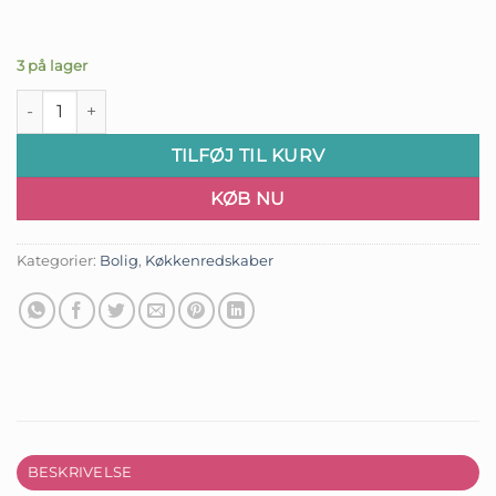
3 på lager
Piskeris antal
TILFØJ TIL KURV
KØB NU
Kategorier:
Bolig
,
Køkkenredskaber
BESKRIVELSE