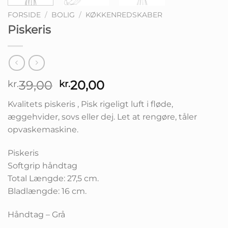
FORSIDE
/
BOLIG
/
KØKKENREDSKABER
Piskeris
Den
Den
39,00
20,00
kr.
kr.
oprindelige
aktuelle
Kvalitets piskeris , Pisk rigeligt luft i fløde,
pris
pris
æggehvider, sovs eller dej. Let at rengøre, tåler
var:
er:
opvaskemaskine.
kr.39,00.
kr.20,00.
Piskeris
Softgrip håndtag
Total Længde: 27,5 cm.
Bladlængde: 16 cm.
Håndtag – Grå