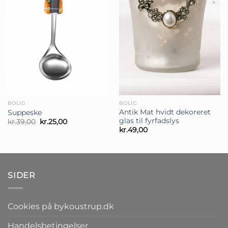
BOLIG
BOLIG
Antik Mat hvidt dekoreret
Suppeske
glas til fyrfadslys
Den
Den
kr.
39,00
kr.
25,00
oprindelige
aktuelle
kr.
49,00
pris
pris
var:
er:
kr.39,00.
kr.25,00.
SIDER
Cookies på bykoustrup.dk
Handelsbetingelser