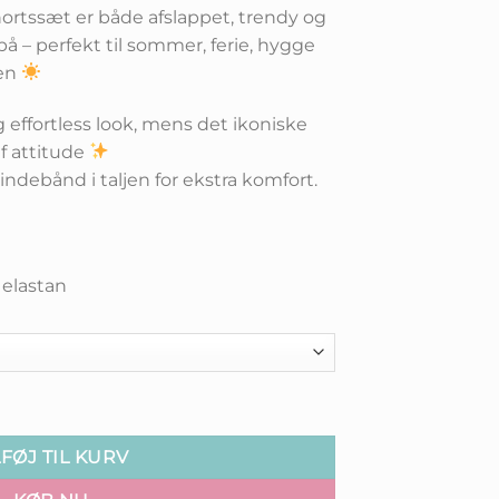
ortssæt er både afslappet, trendy og
å – perfekt til sommer, ferie, hygge
ten
og effortless look, mens det ikoniske
af attitude
indebånd i taljen for ekstra komfort.
 elastan
tal
LFØJ TIL KURV