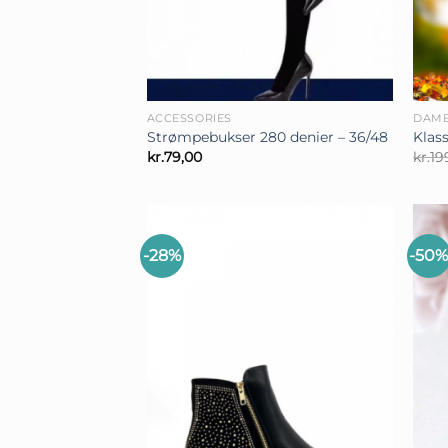
+
+
ACCESSORIES
DAM
Strømpebukser 280 denier – 36/48
Klas
kr.
79,00
kr.
19
-28%
-50