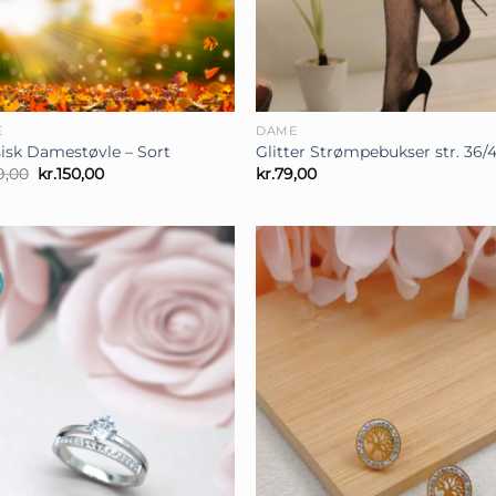
+
E
DAME
sisk Damestøvle – Sort
Glitter Strømpebukser str. 36/
Den
Den
9,00
kr.
150,00
kr.
79,00
oprindelige
aktuelle
pris
pris
var:
er:
kr.199,00.
kr.150,00.
%