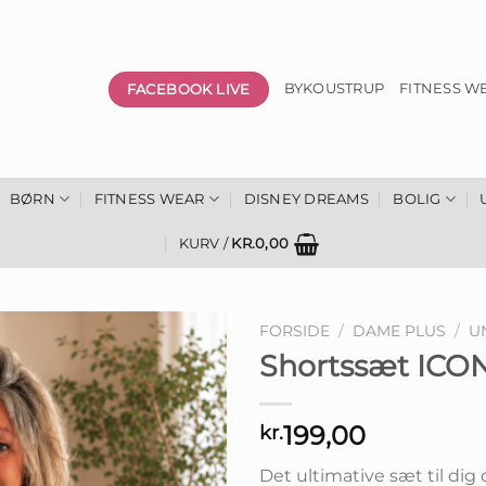
FACEBOOK LIVE
BYKOUSTRUP
FITNESS W
BØRN
FITNESS WEAR
DISNEY DREAMS
BOLIG
KURV /
KR.
0,00
FORSIDE
/
DAME PLUS
/
U
Shortssæt ICON
199,00
kr.
Det ultimative sæt til dig