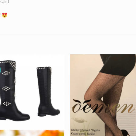
rsæt
f