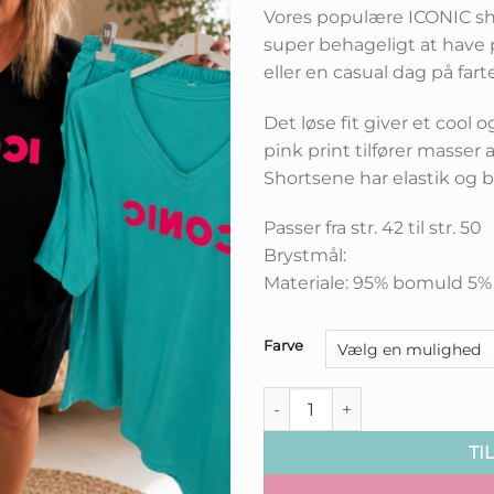
Vores populære ICONIC sh
super behageligt at have p
eller en casual dag på far
Det løse fit giver et cool 
pink print tilfører masser 
Shortsene har elastik og b
Passer fra str. 42 til str. 50
Brystmål:
Materiale: 95% bomuld 5%
Farve
Shortssæt ICONIC Plussize an
TI