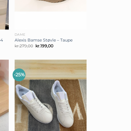
+
DAME
44
Alexis Bamse Støvle – Taupe
Den
Den
kr.
279,00
kr.
199,00
oprindelige
aktuelle
pris
pris
var:
er:
kr.279,00.
kr.199,00.
-25%