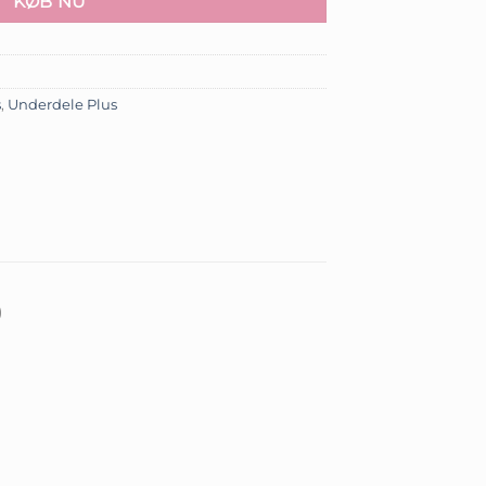
KØB NU
s
,
Underdele Plus
)