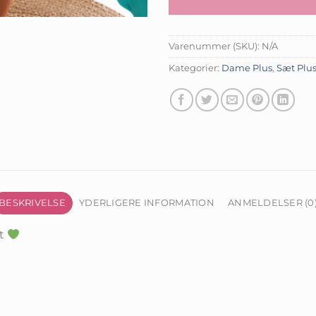
Varenummer (SKU):
N/A
Kategorier:
Dame Plus
,
Sæt Plu
BESKRIVELSE
YDERLIGERE INFORMATION
ANMELDELSER (0
nt