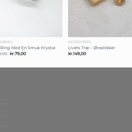
+
SORIES
ACCESORIES
e Ring Med En Smuk Krystal
Livets Træ – Ørestikker
Den
Den
9,00
kr.
79,00
kr.
149,00
oprindelige
aktuelle
pris
pris
var:
er:
kr.159,00.
kr.79,00.