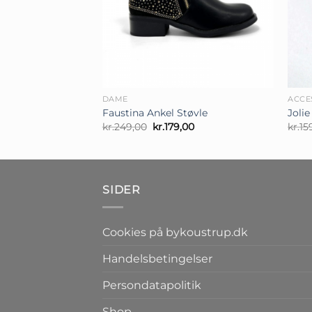
+
+
DAME
ACCE
Faustina Ankel Støvle
Joli
Den
Den
kr.
249,00
kr.
179,00
kr.
15
oprindelige
aktuelle
pris
pris
var:
er:
kr.249,00.
kr.179,00.
SIDER
Cookies på bykoustrup.dk
Handelsbetingelser
Persondatapolitik
Shop