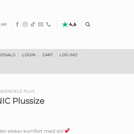
EAR
UDSALG
LOGIN
CART
LOG IND
NDERDELE PLUS
IC Plussize
 der elsker komfort med stil