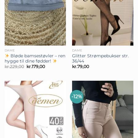
DAME
DAME
Bløde bamsestøvler – ren
Glitter Strømpebukser str.
hygge til dine fødder!
36/44
Den
Den
kr.
229,00
kr.
179,00
kr.
79,00
oprindelige
aktuelle
pris
pris
var:
er:
kr.229,00.
kr.179,00.
-12%