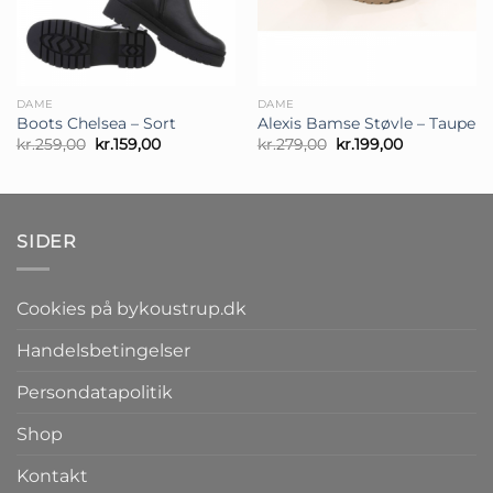
DAME
DAME
Boots Chelsea – Sort
Alexis Bamse Støvle – Taupe
Den
Den
Den
Den
kr.
259,00
kr.
159,00
kr.
279,00
kr.
199,00
oprindelige
aktuelle
oprindelige
aktuelle
pris
pris
pris
pris
var:
er:
var:
er:
kr.259,00.
kr.159,00.
kr.279,00.
kr.199,00.
SIDER
Cookies på bykoustrup.dk
Handelsbetingelser
Persondatapolitik
Shop
Kontakt