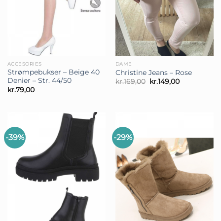
ACCESORIES
DAME
Strømpebukser – Beige 40
Christine Jeans – Rose
Denier – Str. 44/50
Den
Den
kr.
169,00
kr.
149,00
oprindelige
aktuelle
kr.
79,00
pris
pris
var:
er:
kr.169,00.
kr.149,00.
-39%
-29%