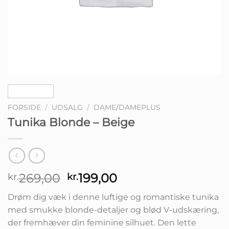
FORSIDE
/
UDSALG
/
DAME/DAMEPLUS
Tunika Blonde – Beige
Den
Den
269,00
199,00
kr.
kr.
oprindelige
aktuelle
Drøm dig væk i denne luftige og romantiske tunika
pris
pris
med smukke blonde-detaljer og blød V-udskæring,
var:
er:
der fremhæver din feminine silhuet. Den lette
kr.269,00.
kr.199,00.