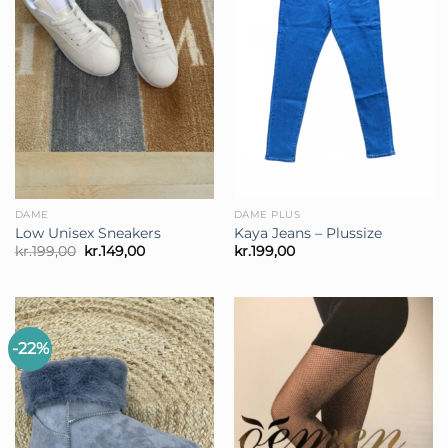
DAME
DAME PLUS
Low Unisex Sneakers
Kaya Jeans – Plussize
Den
Den
kr.
199,00
kr.
149,00
kr.
199,00
oprindelige
aktuelle
pris
pris
var:
er:
kr.199,00.
kr.149,00.
-22%