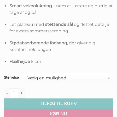
Smart velcrolukning
– nem at justere og hurtig at
tage af og på
Let plateau med
støttende sål
og flettet detalje
for ekstra sommerstemning
Stødabsorberende fodseng
, der giver dig
komfort hele dagen
Hælhøjde
5 cm
Størrelse
Victoria Sandal - Elegance og komfort i ét antal
TILFØJ TIL KURV
KØB NU