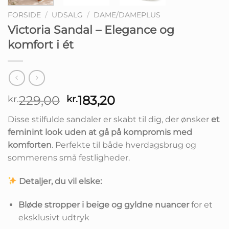
FORSIDE
/
UDSALG
/
DAME/DAMEPLUS
Victoria Sandal – Elegance og
komfort i ét
Den
Den
229,00
183,20
kr.
kr.
oprindelige
aktuelle
Disse stilfulde sandaler er skabt til dig, der ønsker
et
pris
pris
feminint look uden at gå på kompromis med
var:
er:
komforten
. Perfekte til både hverdagsbrug og
kr.229,00.
kr.183,20.
sommerens små festligheder.
Detaljer, du vil elske:
Bløde stropper i beige og gyldne nuancer
for et
eksklusivt udtryk