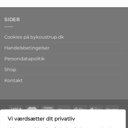
pris
pris
pris
pris
var:
er:
var:
er:
kr.159,00.
kr.100,00.
kr.199,00.
kr.149,00.
SIDER
Cookies på bykoustrup.dk
Handelsbetingelser
Persondatapolitik
Shop
Kontakt
Vi værdsætter dit privatliv
Copyright 2026 ©
bykoustrup.dk