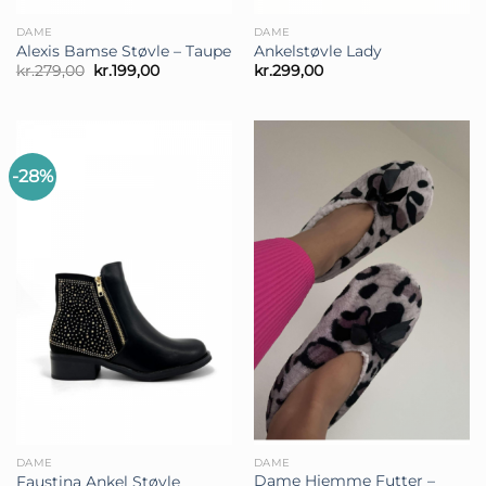
DAME
DAME
Alexis Bamse Støvle – Taupe
Ankelstøvle Lady
Den
Den
kr.
279,00
kr.
199,00
kr.
299,00
oprindelige
aktuelle
pris
pris
var:
er:
kr.279,00.
kr.199,00.
-28%
DAME
DAME
Dame Hjemme Futter –
Faustina Ankel Støvle