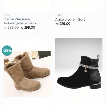
DAME
DAME
Dame Klassiske
Ankelstøvle – Sort
Ankelstøvler – black
kr.
229,00
Den
Den
kr.
399,00
kr.
199,00
oprindelige
aktuelle
pris
pris
var:
er:
kr.399,00.
kr.199,00.
-29%