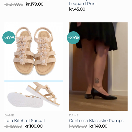
Leopard Print
Den
Den
kr.
249,00
kr.
179,00
oprindelige
aktuelle
kr.
45,00
pris
pris
var:
er:
kr.249,00.
kr.179,00.
-37%
-25%
DAME
DAME
Lola Kilehæl Sandal
Contessa Klassiske Pumps
Den
Den
Den
Den
kr.
159,00
kr.
100,00
kr.
199,00
kr.
149,00
oprindelige
aktuelle
oprindelige
aktuelle