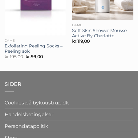
DAME
Soft Skin Shower Mousse
Active By Charlotte
DAME
kr.
119,00
Exfoliating Peeling Socks –
Peeling sok
Den
Den
kr.
195,00
kr.
99,00
oprindelige
aktuelle
pris
pris
var:
er:
kr.195,00.
kr.99,00.
SIDER
Cookies på bykoustrup.dk
Handelsbetingelser
Persondatapolitik
Shop