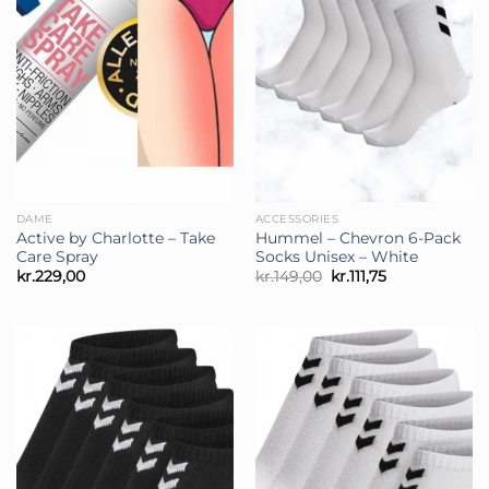
DAME
ACCESSORIES
Active by Charlotte – Take
Hummel – Chevron 6-Pack
Care Spray
Socks Unisex – White
Den
Den
kr.
229,00
kr.
149,00
kr.
111,75
oprindelige
aktuelle
pris
pris
var:
er:
kr.149,00.
kr.111,75.