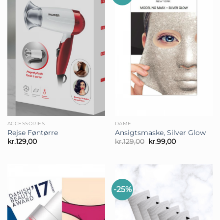
ACCESSORIES
DAME
Rejse Føntørre
Ansigtsmaske, Silver Glow
Den
Den
kr.
129,00
kr.
129,00
kr.
99,00
oprindelige
aktuelle
pris
pris
var:
er:
kr.129,00.
kr.99,00.
-25%