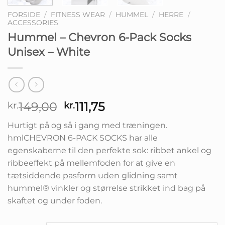
FORSIDE
/
FITNESS WEAR
/
HUMMEL
/
HERRE
/
ACCESSORIES
Hummel – Chevron 6-Pack Socks
Unisex – White
Den
Den
149,00
111,75
kr.
kr.
oprindelige
aktuelle
Hurtigt på og så i gang med træningen.
pris
pris
hmlCHEVRON 6-PACK SOCKS har alle
var:
er:
egenskaberne til den perfekte sok: ribbet ankel og
kr.149,00.
kr.111,75.
ribbeeffekt på mellemfoden for at give en
tætsiddende pasform uden glidning samt
hummel® vinkler og størrelse strikket ind bag på
skaftet og under foden.