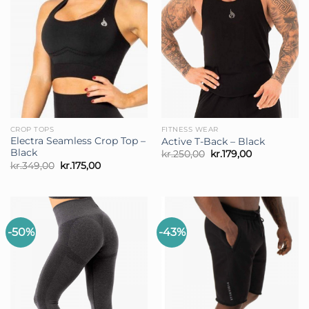
CROP TOPS
FITNESS WEAR
Electra Seamless Crop Top –
Active T-Back – Black
Black
Den
Den
kr.
250,00
kr.
179,00
oprindelige
aktuelle
Den
Den
kr.
349,00
kr.
175,00
pris
pris
oprindelige
aktuelle
var:
er:
pris
pris
kr.250,00.
kr.179,00.
var:
er:
kr.349,00.
kr.175,00.
-50%
-43%