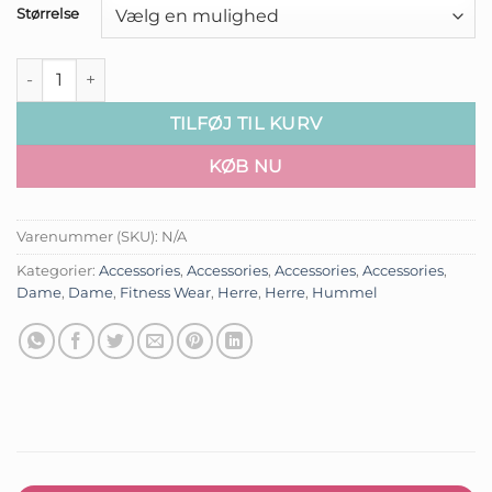
Størrelse
Hummel - Chevron 6-Pack Socks Unisex – White antal
TILFØJ TIL KURV
KØB NU
Varenummer (SKU):
N/A
Kategorier:
Accessories
,
Accessories
,
Accessories
,
Accessories
,
Dame
,
Dame
,
Fitness Wear
,
Herre
,
Herre
,
Hummel