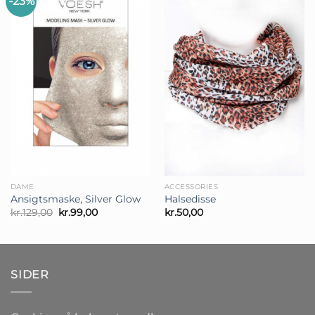
-23%
DAME
ACCESSORIES
Ansigtsmaske, Silver Glow
Halsedisse
Den
Den
kr.
129,00
kr.
99,00
kr.
50,00
oprindelige
aktuelle
pris
pris
var:
er:
kr.129,00.
kr.99,00.
SIDER