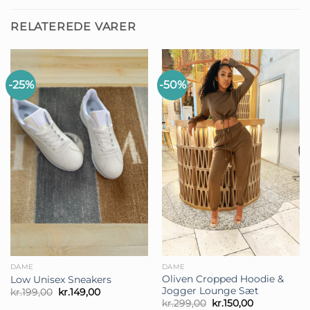
RELATEREDE VARER
-25%
-50%
DAME
DAME
Oliven Cropped Hoodie &
Low Unisex Sneakers
Jogger Lounge Sæt
Den
Den
kr.
199,00
kr.
149,00
oprindelige
aktuelle
Den
Den
kr.
299,00
kr.
150,00
pris
pris