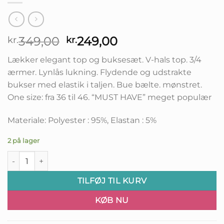
Den
Den
349,00
249,00
kr.
kr.
oprindelige
aktuelle
Lækker elegant top og buksesæt. V-hals top. 3/4
pris
pris
ærmer. Lynlås lukning. Flydende og udstrakte
var:
er:
bukser med elastik i taljen. Bue bælte. mønstret.
kr.349,00.
kr.249,00.
One size: fra 36 til 46. “MUST HAVE” meget populær
Materiale: Polyester : 95%, Elastan : 5%
2 på lager
Corine Sommersæt - Onesize antal
TILFØJ TIL KURV
KØB NU