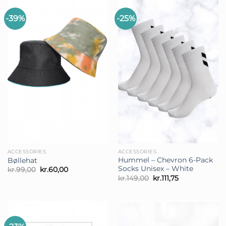
-39%
-25%
ACCESSORIES
ACCESSORIES
Hummel – Chevron 6-Pack
Bøllehat
Socks Unisex – White
Den
Den
kr.
99,00
kr.
60,00
oprindelige
aktuelle
Den
Den
kr.
149,00
kr.
111,75
pris
pris
oprindelige
aktuelle
var:
er:
pris
pris
kr.99,00.
kr.60,00.
var:
er:
kr.149,00.
kr.111,75.