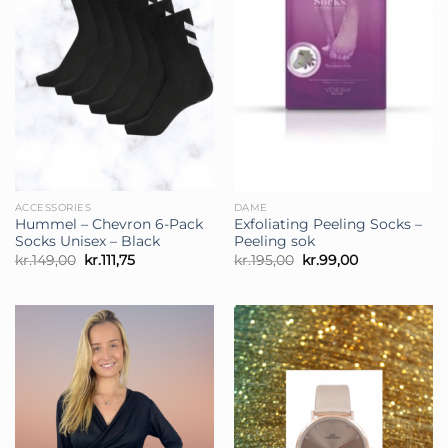
ACCESSORIES
DAME
Hummel – Chevron 6-Pack
Exfoliating Peeling Socks –
Socks Unisex – Black
Peeling sok
Den
Den
Den
Den
kr.
149,00
kr.
111,75
kr.
195,00
kr.
99,00
oprindelige
aktuelle
oprindelige
aktuelle
pris
pris
pris
pris
var:
er:
var:
er:
kr.149,00.
kr.111,75.
kr.195,00.
kr.99,00.