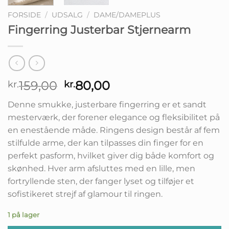
FORSIDE
/
UDSALG
/
DAME/DAMEPLUS
Fingerring Justerbar Stjernearm
Den
Den
159,00
80,00
kr.
kr.
oprindelige
aktuelle
Denne smukke, justerbare fingerring er et sandt
pris
pris
mesterværk, der forener elegance og fleksibilitet på
var:
er:
en enestående måde. Ringens design består af fem
kr.159,00.
kr.80,00.
stilfulde arme, der kan tilpasses din finger for en
perfekt pasform, hvilket giver dig både komfort og
skønhed. Hver arm afsluttes med en lille, men
fortryllende sten, der fanger lyset og tilføjer et
sofistikeret strejf af glamour til ringen.
1 på lager