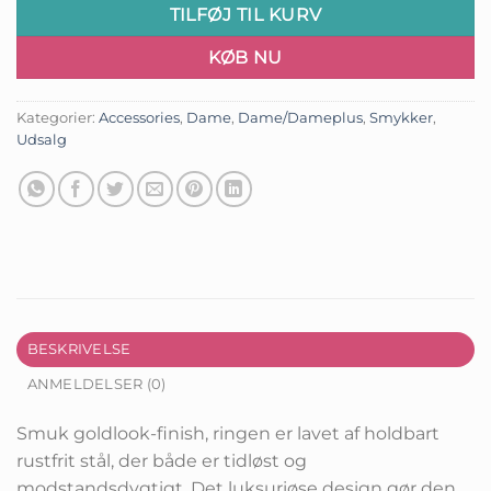
TILFØJ TIL KURV
KØB NU
Kategorier:
Accessories
,
Dame
,
Dame/Dameplus
,
Smykker
,
Udsalg
BESKRIVELSE
ANMELDELSER (0)
Smuk goldlook-finish, ringen er lavet af holdbart
rustfrit stål, der både er tidløst og
modstandsdygtigt. Det luksuriøse design gør den