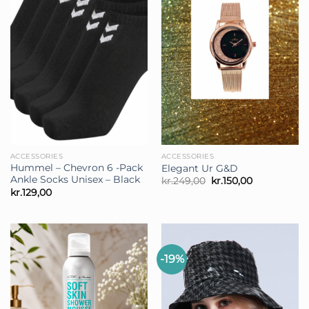
ACCESSORIES
ACCESSORIES
Hummel – Chevron 6 -Pack
Elegant Ur G&D
Ankle Socks Unisex – Black
Den
Den
kr.
249,00
kr.
150,00
oprindelige
aktuelle
kr.
129,00
pris
pris
var:
er:
kr.249,00.
kr.150,00.
-19%