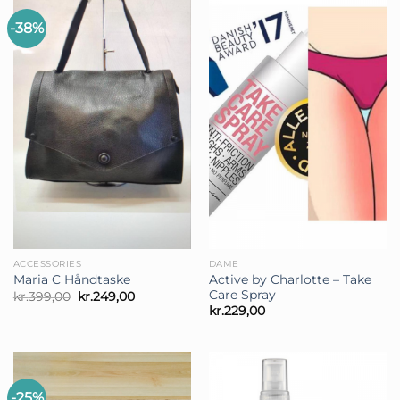
-38%
ACCESSORIES
DAME
Active by Charlotte – Take
Maria C Håndtaske
Care Spray
Den
Den
kr.
399,00
kr.
249,00
oprindelige
aktuelle
kr.
229,00
pris
pris
var:
er:
kr.399,00.
kr.249,00.
-25%