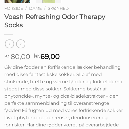
FORSIDE
/
DAME
/
SKØNHED
Voesh Refreshing Odor Therapy
Socks
Den
Den
80,00
69,00
kr.
kr.
oprindelige
aktuelle
Giv dine fødder en forfriskende lækker behandling
pris
pris
med disse fantastikske sokker. Slip af med
var:
er:
stinkende, trætte og varme fødder og forkæl dem i
kr.80,00.
kr.69,00.
stedet med disse sokker. Sokkerne består af
phytoncide-, mynte- og cica-bladekstrakter – den
perfekte sammenblanding til overanstrengte
fødder! Få fugten ud med vores forfriskende sokker
lavet phytoncide, der renser, deodoriserer og
forfrisker. Har dine fødder været på overarbejdede