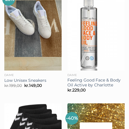
DAME
DAME
Feeling Good Face & Body
Low Unisex Sneakers
Oil Active by Charlotte
Den
Den
kr.
199,00
kr.
149,00
oprindelige
aktuelle
kr.
229,00
pris
pris
var:
er:
kr.199,00.
kr.149,00.
-40%