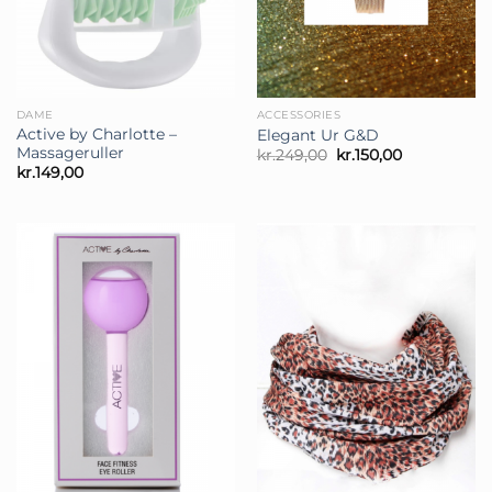
DAME
ACCESSORIES
Active by Charlotte –
Elegant Ur G&D
Massageruller
Den
Den
kr.
249,00
kr.
150,00
oprindelige
aktuelle
kr.
149,00
pris
pris
var:
er:
kr.249,00.
kr.150,00.