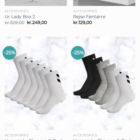
ACCESSORIES
ACCESSORIES
Ur Lady Box 2
Rejse Føntørre
Den
Den
kr.
329,00
kr.
249,00
kr.
129,00
oprindelige
aktuelle
pris
pris
var:
er:
kr.329,00.
kr.249,00.
-25%
-25%
ACCESSORIES
ACCESSORIES