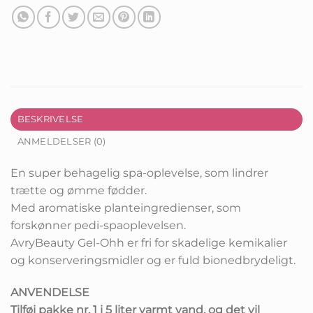
BESKRIVELSE
ANMELDELSER (0)
En super behagelig spa-oplevelse, som lindrer
trætte og ømme fødder.
Med aromatiske planteingredienser, som
forskønner pedi-spaoplevelsen.
AvryBeauty Gel-Ohh er fri for skadelige kemikalier
og konserveringsmidler og er fuld bionedbrydeligt.
ANVENDELSE
Tilføj pakke nr. 1 i 5 liter varmt vand, og det vil