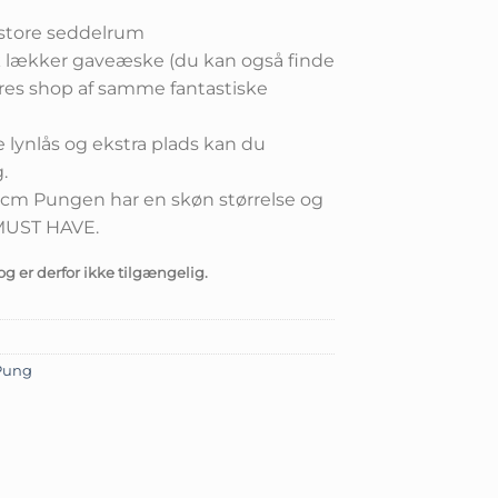
 2 store seddelrum
k lækker gaveæske (du kan også finde
ores shop af samme fantastiske
lynlås og ekstra plads kan du
.
 3 cm Pungen har en skøn størrelse og
t MUST HAVE.
og er derfor ikke tilgængelig.
Pung