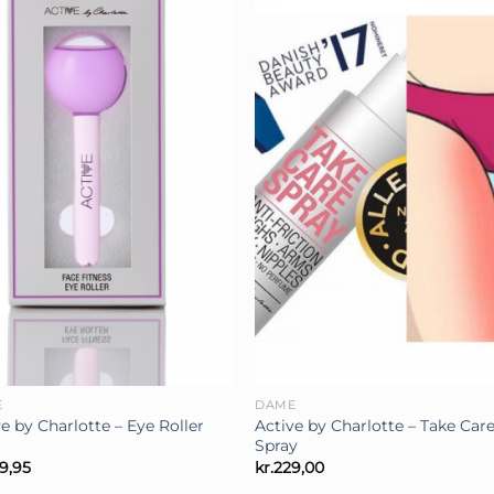
+
E
DAME
e by Charlotte – Eye Roller
Active by Charlotte – Take Car
Spray
9,95
kr.
229,00