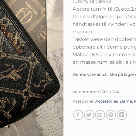
rum fx til billede
4 store rum fx til ID, etc.
Der medfølger en praktis
håndtasker til kvinder i v
mærke)
Takket være den dobbelte 
opbevare alt i denne pung
Mål: ca 18,5 cm x 10 cm x
en masse rum, så alt i al
Denne vare er p.t. ikke på lager 
Varenummer (SKU):
N/A
Kategorier:
Accessories
,
Dame
,