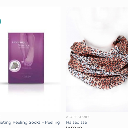
%
+
E
ACCESSORIES
liating Peeling Socks – Peeling
Halsedisse