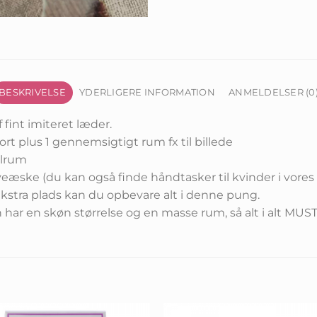
BESKRIVELSE
YDERLIGERE INFORMATION
ANMELDELSER (0
f fint imiteret læder.
rt plus 1 gennemsigtigt rum fx til billede
delrum
eæske (du kan også finde håndtasker til kvinder i vor
kstra plads kan du opbevare alt i denne pung.
 har en skøn størrelse og en masse rum, så alt i alt MUS