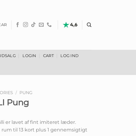
EAR
UDSALG
LOGIN
CART
LOG IND
ORIES
/
PUNG
LI Pung
i er lavet af fint imiteret læder.
um til 13 kort plus 1 gennemsigtigt