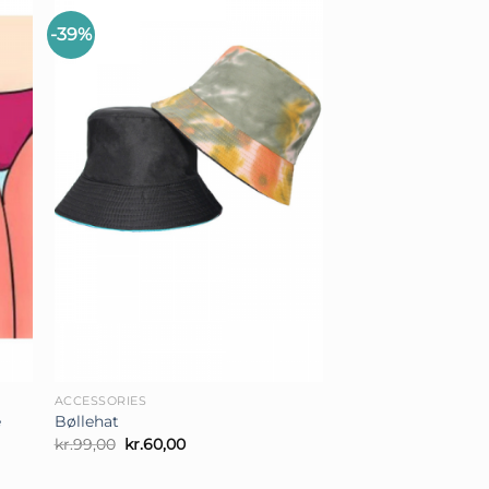
-39%
+
ACCESSORIES
e
Bøllehat
Den
Den
kr.
99,00
kr.
60,00
oprindelige
aktuelle
pris
pris
var:
er: