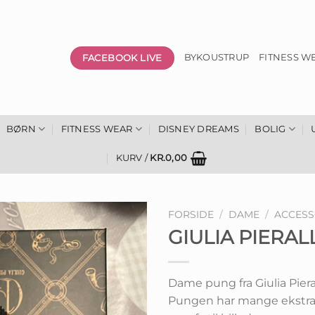
FACEBOOK LIVE
BYKOUSTRUP
FITNESS W
BØRN
FITNESS WEAR
DISNEY DREAMS
BOLIG
KURV /
KR.
0,00
FORSIDE
/
DAME
/
ACCESS
GIULIA PIERAL
Dame pung fra Giulia Pierall
Pungen har mange ekstra r