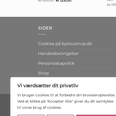
kr.
159,00
kr.
129,00
oprindelige
aktuelle
kr.
19
pris
pris
var:
er:
kr.159,00.
kr.129,00.
SIDER
Cookies på bykoustrup.dk
Handelsbetingelser
Persondatapolitik
Shop
Kontakt
Vi værdsætter dit privatliv
Vi bruger cookies til at forbedre din browseroplevelse.
Ved at klikke på "Accepter Alle" giver du dit samtykke
til vores brug af cookies.