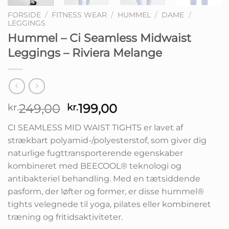
FORSIDE
/
FITNESS WEAR
/
HUMMEL
/
DAME
/
LEGGINGS
Hummel – Ci Seamless Midwaist
Leggings – Riviera Melange
Den
Den
249,00
199,00
kr.
kr.
oprindelige
aktuelle
CI SEAMLESS MID WAIST TIGHTS er lavet af
pris
pris
strækbart polyamid-/polyesterstof, som giver dig
var:
er:
naturlige fugttransporterende egenskaber
kr.249,00.
kr.199,00.
kombineret med BEECOOL® teknologi og
antibakteriel behandling. Med en tætsiddende
pasform, der løfter og former, er disse hummel®
tights velegnede til yoga, pilates eller kombineret
træning og fritidsaktiviteter.