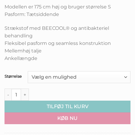
Modellen er 175 cm høj og bruger størrelse S
Pasform: Tætsiddende
Strækstof med BEECOOL® og antibakteriel
behandling
Fleksibel pasform og seamless konstruktion
Mellemhøj talje
Ankellængde
Størrelse
Hummel – Ci Seamless Midwaist Leggings – Riviera Melange a
TILFØJ TIL KURV
KØB NU