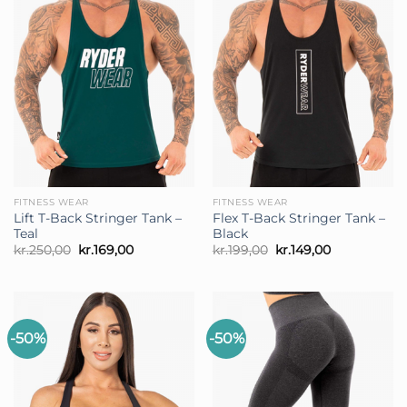
FITNESS WEAR
FITNESS WEAR
Lift T-Back Stringer Tank –
Flex T-Back Stringer Tank –
Teal
Black
Den
Den
Den
Den
kr.
250,00
kr.
169,00
kr.
199,00
kr.
149,00
oprindelige
aktuelle
oprindelige
aktuelle
pris
pris
pris
pris
var:
er:
var:
er:
kr.250,00.
kr.169,00.
kr.199,00.
kr.149,00.
-50%
-50%