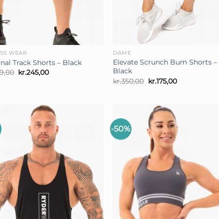
+
ESS WEAR
DAME
Elevate Scrunch Bum Shorts –
nal Track Shorts – Black
Black
Den
Den
9,00
kr.
245,00
oprindelige
aktuelle
Den
Den
kr.
350,00
kr.
175,00
pris
pris
oprindelige
aktuelle
var:
er:
pris
pris
kr.349,00.
kr.245,00.
var:
er:
kr.350,00.
kr.175,00.
-50%