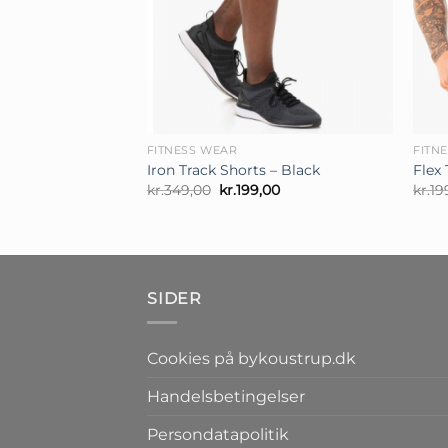
+
+
FITNESS WEAR
FITN
Iron Track Shorts – Black
Flex
Den
Den
kr.
349,00
kr.
199,00
kr.
19
oprindelige
aktuelle
pris
pris
var:
er:
kr.349,00.
kr.199,00.
SIDER
Cookies på bykoustrup.dk
Handelsbetingelser
Persondatapolitik