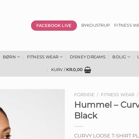
FACEBOOK LIVE
BYKOUSTRUP
FITNESS W
BØRN
FITNESS WEAR
DISNEY DREAMS
BOLIG
KURV /
KR.
0,00
FORSIDE
/
FITNESS WEAR
/
Hummel – Curvy
Black
CURVY LOOSE T-SHIRT PLUS e