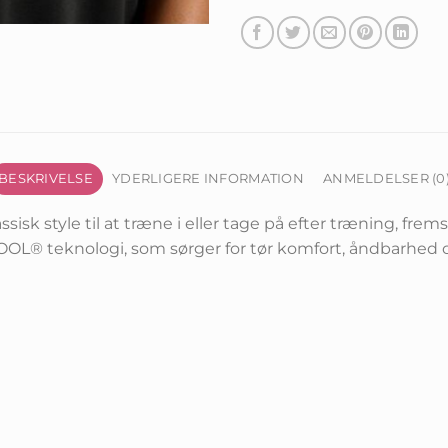
BESKRIVELSE
YDERLIGERE INFORMATION
ANMELDELSER (0
k style til at træne i eller tage på efter træning, frem
L® teknologi, som sørger for tør komfort, åndbarhed o