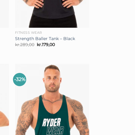
+
FITNESS WEAR
Strength Baller Tank – Black
Den
Den
kr.
289,00
kr.
179,00
oprindelige
aktuelle
pris
pris
var:
er:
kr.289,00.
kr.179,00.
-32%