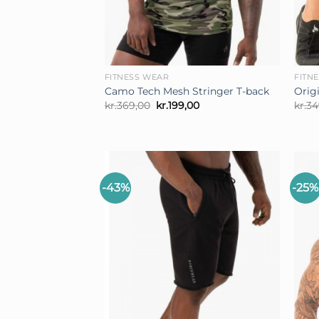
+
+
FITNESS WEAR
FITN
Camo Tech Mesh Stringer T-back
Origi
Den
Den
kr.
369,00
kr.
199,00
kr.
34
oprindelige
aktuelle
pris
pris
var:
er:
kr.369,00.
kr.199,00.
-43%
-25%