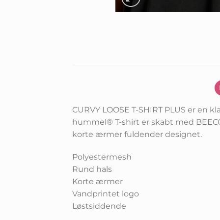
CURVY LOOSE T-SHIRT PLUS er en klassis
hummel® T-shirt er skabt med BEECOO
korte ærmer fuldender designet.
Polyestermesh
Rund hals
Korte ærmer
Vandprintet logo
Løstsiddende