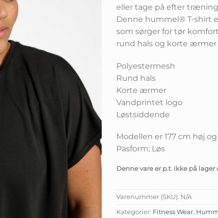
eller tage på efter træning
Denne hummel® T-shirt e
som sørger for tør komfor
rund hals og korte ærmer
Polyestermesh
Rund hals
Korte ærmer
Vandprintet logo
Løstsiddende
Modellen er 177 cm høj og
Pasform: Løs
Denne vare er p.t. ikke på lager 
Varenummer (SKU):
N/A
Kategorier:
Fitness Wear
,
Humm