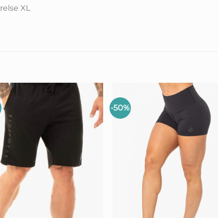
relse XL
%
-50%