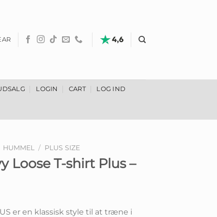
EAR
UDSALG
LOGIN
CART
LOG IND
HUMMEL
/
PLUS SIZE
 Loose T-shirt Plus –
r en klassisk style til at træne i