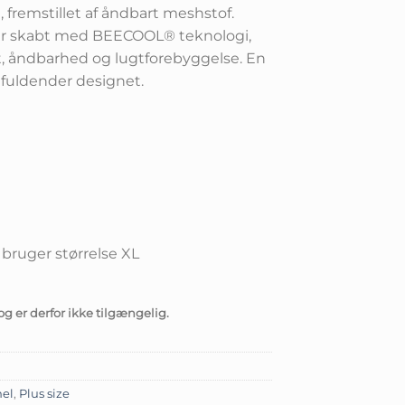
, fremstillet af åndbart meshstof.
r skabt med BEECOOL® teknologi,
t, åndbarhed og lugtforebyggelse. En
 fuldender designet.
 bruger størrelse XL
og er derfor ikke tilgængelig.
el
,
Plus size