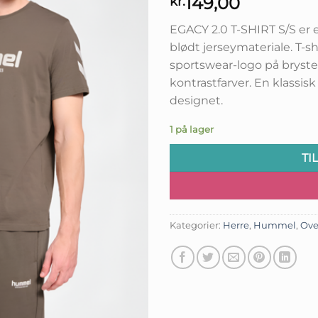
149,00
kr.
EGACY 2.0 T-SHIRT S/S er e
blødt jerseymateriale. T-s
sportswear-logo på bryste
kontrastfarver. En klassi
designet.
1 på lager
TI
Kategorier:
Herre
,
Hummel
,
Ove