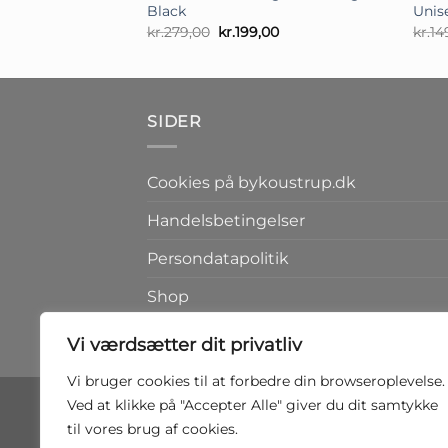
Black
Unis
Den
Den
kr.
279,00
kr.
199,00
kr.
14
oprindelige
aktuelle
pris
pris
var:
er:
kr.279,00.
kr.199,00.
SIDER
Cookies på bykoustrup.dk
Handelsbetingelser
Persondatapolitik
Shop
Kontakt
Vi værdsætter dit privatliv
Vi bruger cookies til at forbedre din browseroplevelse.
Ved at klikke på "Accepter Alle" giver du dit samtykke
til vores brug af cookies.