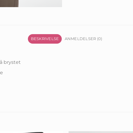
BESKRIVELSE
ANMELDELSER (0)
å brystet
ne