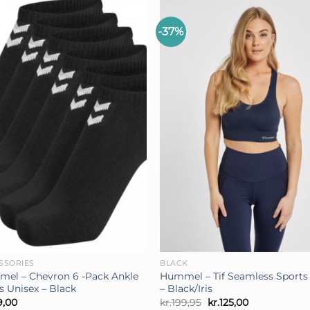
-37%
+
SSORIES
BLACK
el – Chevron 6 -Pack Ankle
Hummel – Tif Seamless Sports
s Unisex – Black
– Black/Iris
Den
Den
9,00
kr.
199,95
kr.
125,00