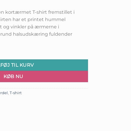
n kortærmet T-shirt fremstillet i
hirten har et printet hummel
t og vinkler på ærmerne i
sk rund halsudskæring fuldender
LFØJ TIL KURV
KØB NU
rdel
,
T-shirt