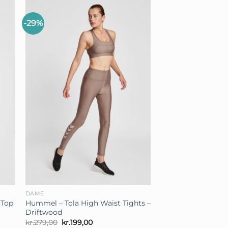
-29%
+
DAME
 Top
Hummel – Tola High Waist Tights –
Driftwood
Den
Den
kr.
279,00
kr.
199,00