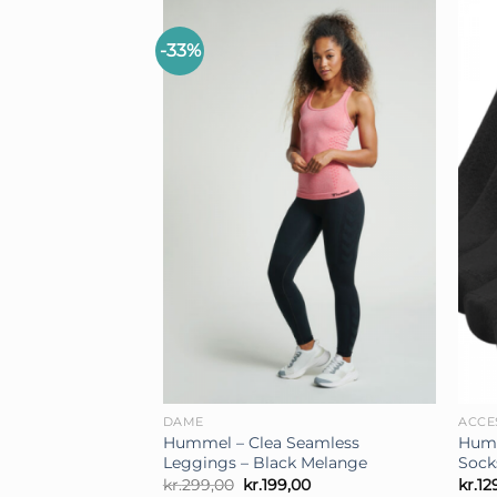
-33%
+
+
DAME
ACCE
Hummel – Clea Seamless
Humm
Leggings – Black Melange
Sock
Den
Den
kr.
299,00
kr.
199,00
kr.
12