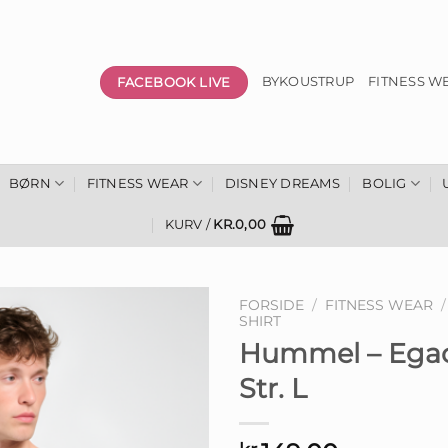
FACEBOOK LIVE
BYKOUSTRUP
FITNESS W
BØRN
FITNESS WEAR
DISNEY DREAMS
BOLIG
KURV /
KR.
0,00
FORSIDE
/
FITNESS WEAR
/
SHIRT
Hummel – Egacy
Str. L