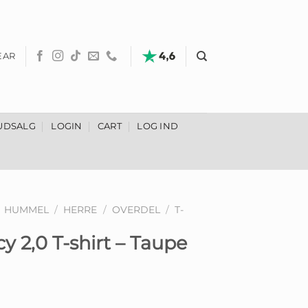
EAR
UDSALG
LOGIN
CART
LOG IND
HUMMEL
/
HERRE
/
OVERDEL
/
T-
 2,0 T-shirt – Taupe