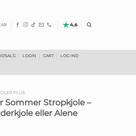
EAR
UDSALG
LOGIN
CART
LOG IND
JOLER PLUS
r Sommer Stropkjole –
erkjole eller Alene