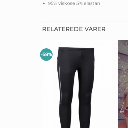
95% viskose 5% elastan
RELATEREDE VARER
-58%