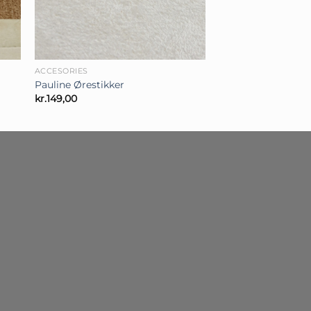
+
ACCESORIES
Pauline Ørestikker
kr.
149,00