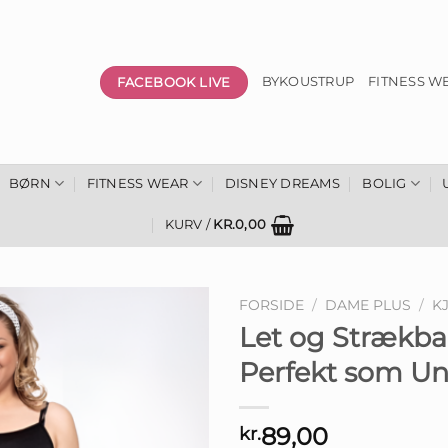
FACEBOOK LIVE
BYKOUSTRUP
FITNESS W
BØRN
FITNESS WEAR
DISNEY DREAMS
BOLIG
KURV /
KR.
0,00
FORSIDE
/
DAME PLUS
/
K
Let og Strækba
Perfekt som Und
89,00
kr.