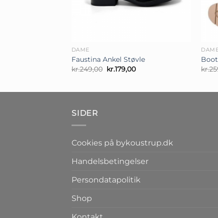
+
+
DAME
DAM
Faustina Ankel Støvle
Boot
Den
Den
kr.
249,00
kr.
179,00
kr.
25
oprindelige
aktuelle
pris
pris
var:
er:
kr.249,00.
kr.179,00.
SIDER
Cookies på bykoustrup.dk
Handelsbetingelser
Persondatapolitik
Shop
Kontakt