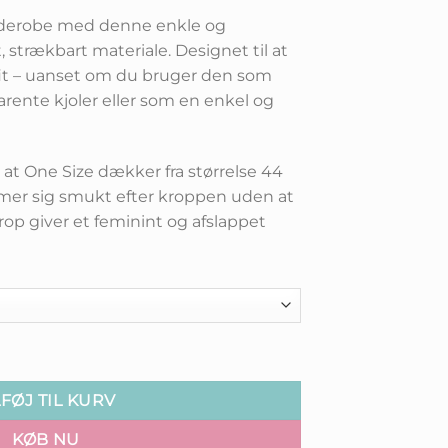
derobe med denne enkle og
, strækbart materiale. Designet til at
 fit – uanset om du bruger den som
parente kjoler eller som en enkel og
 at One Size dækker fra størrelse 44
former sig smukt efter kroppen uden at
op giver et feminint og afslappet
kjole – Perfekt som Underkjole eller Alene antal
LFØJ TIL KURV
KØB NU