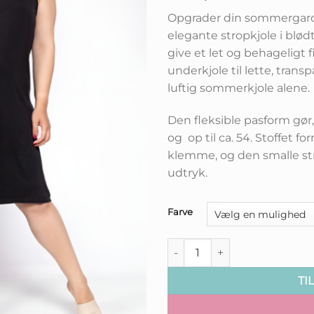
Opgrader din sommergar
elegante stropkjole i blødt
give et let og behageligt
underkjole til lette, trans
luftig sommerkjole alene.
Den fleksible pasform gør,
og op til ca. 54. Stoffet 
klemme, og den smalle str
udtryk.
Farve
Let og Strækbar Sommer Strop
TI