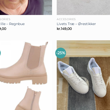
+
SORIES
ACCESORIES
rille – Regnbue
Livets Træ – Ørestikker
9,00
kr.
149,00
-25%