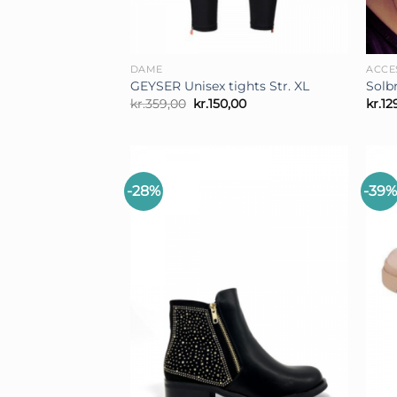
+
+
DAME
ACCE
GEYSER Unisex tights Str. XL
Solb
Den
Den
kr.
359,00
kr.
150,00
kr.
12
oprindelige
aktuelle
pris
pris
var:
er:
kr.359,00.
kr.150,00.
-28%
-39%