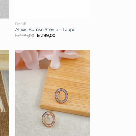
+
DAME
Alexis Bamse Støvle – Taupe
Den
Den
kr.
279,00
kr.
199,00
oprindelige
aktuelle
pris
pris
var:
er:
kr.279,00.
kr.199,00.