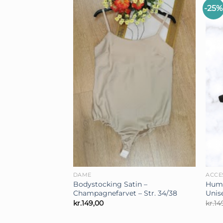
-25%
+
+
DAME
ACCE
Bodystocking Satin –
Humm
Champagnefarvet – Str. 34/38
Unis
kr.
149,00
kr.
14