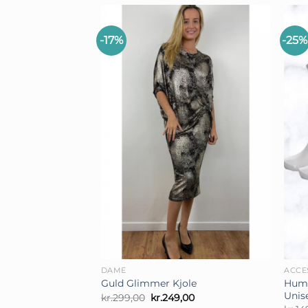
-17%
-25%
+
+
DAME
ACCE
Humm
Guld Glimmer Kjole
Unis
Den
Den
kr.
299,00
kr.
249,00
oprindelige
aktuelle