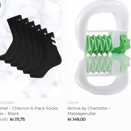
+
SSORIES
DAME
el – Chevron 6-Pack Socks
Active by Charlotte –
ex – Black
Massageruller
Den
Den
9,00
kr.
111,75
kr.
149,00
oprindelige
aktuelle
pris
pris