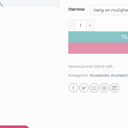
Størrelse
Livets Træ - Yggdrasil antal
TI
Varenummer (SKU):
N/A
Kategorier:
Accesories
,
Accessor