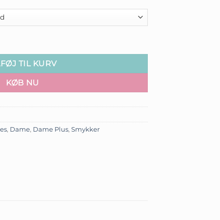
LFØJ TIL KURV
KØB NU
ies
,
Dame
,
Dame Plus
,
Smykker