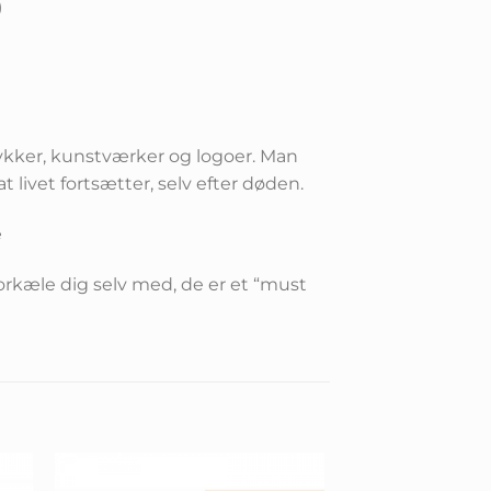
)
ykker, kunstværker og logoer. Man
 livet fortsætter, selv efter døden.
æ
orkæle dig selv med, de er et “must