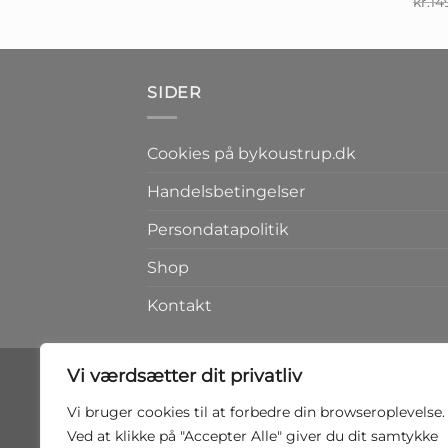
kr.
14
pris
pris
var:
er:
kr.299,00.
kr.249,00.
SIDER
Cookies på bykoustrup.dk
Handelsbetingelser
Persondatapolitik
Shop
Kontakt
Vi værdsætter dit privatliv
Vi bruger cookies til at forbedre din browseroplevelse.
Ved at klikke på "Accepter Alle" giver du dit samtykke