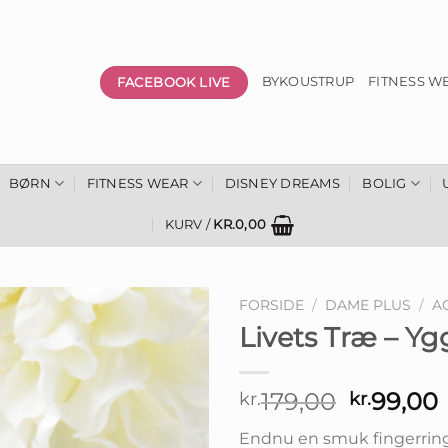
FACEBOOK LIVE
BYKOUSTRUP
FITNESS W
BØRN
FITNESS WEAR
DISNEY DREAMS
BOLIG
KURV /
KR.
0,00
FORSIDE
/
DAME PLUS
/
A
Livets Træ – Yg
Den
179,00
99,00
kr.
kr.
oprindel
Endnu en smuk fingerring 