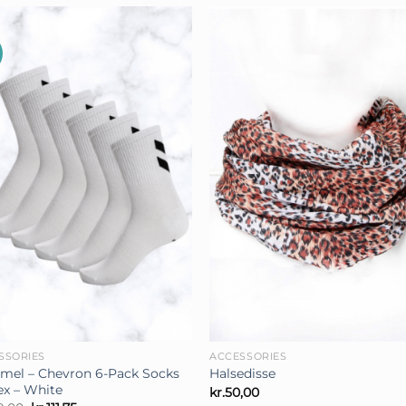
var:
er:
kr.149,00.
kr.111,75.
+
SSORIES
ACCESSORIES
el – Chevron 6-Pack Socks
Halsedisse
ex – White
kr.
50,00