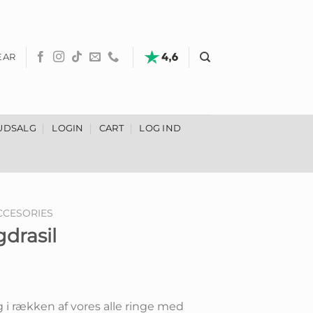
EAR
UDSALG
LOGIN
CART
LOG IND
CCESORIES
gdrasil
Den
ige
aktuelle
i rækken af vores alle ringe med