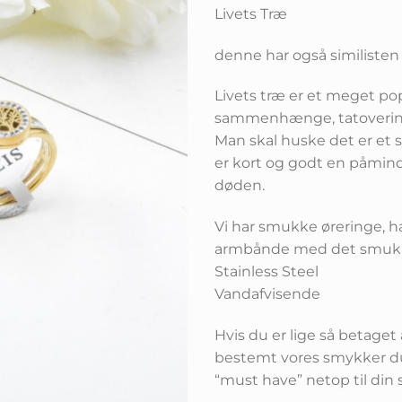
pris
Livets Træ
var:
e
kr.179,00
denne har også similisten
Livets træ er et meget pop
sammenhænge, tatovering
Man skal huske det er et s
er kort og godt en påmindel
døden.
Vi har smukke øreringe, 
armbånde med det smukk
Stainless Steel
Vandafvisende
Hvis du er lige så betaget
bestemt vores smykker du 
“must have” netop til di