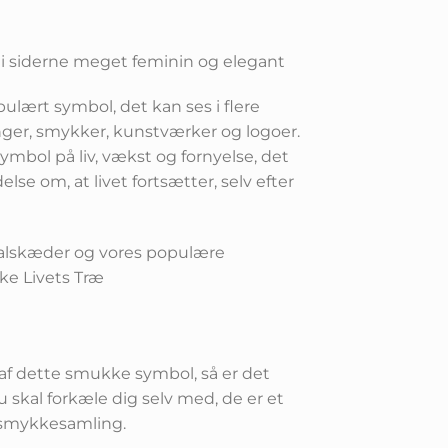
pris
r:
.
kr.99,00.
 i siderne meget feminin og elegant
ulært symbol, det kan ses i flere
er, smykker, kunstværker og logoer.
ymbol på liv, vækst og fornyelse, det
se om, at livet fortsætter, selv efter
halskæder og vores populære
e Livets Træ
 af dette smukke symbol, så er det
skal forkæle dig selv med, de er et
n smykkesamling.