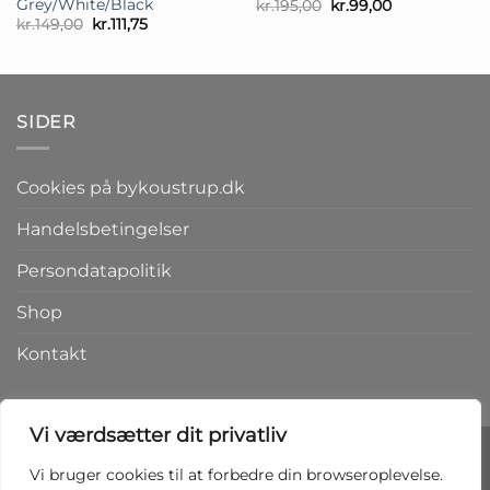
Grey/White/Black
Den
Den
kr.
195,00
kr.
99,00
oprindelige
aktuelle
Den
Den
kr.
149,00
kr.
111,75
pris
pris
oprindelige
aktuelle
var:
er:
pris
pris
kr.195,00.
kr.99,00.
var:
er:
kr.149,00.
kr.111,75.
SIDER
Cookies på bykoustrup.dk
Handelsbetingelser
Persondatapolitik
Shop
Kontakt
Vi værdsætter dit privatliv
Vi bruger cookies til at forbedre din browseroplevelse.