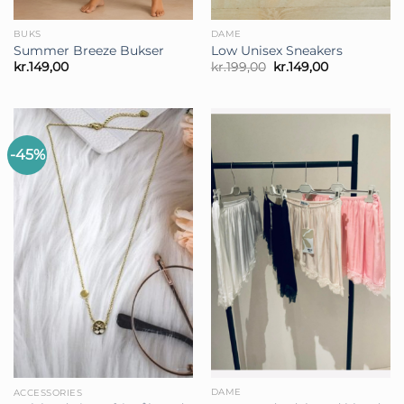
BUKS
DAME
Summer Breeze Bukser
Low Unisex Sneakers
Den
Den
kr.
149,00
kr.
199,00
kr.
149,00
oprindelige
aktuelle
pris
pris
var:
er:
kr.199,00.
kr.149,00.
-45%
DAME
ACCESSORIES