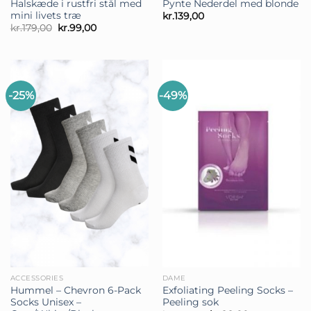
Pynte Nederdel med blonde
Halskæde i rustfri stål med
mini livets træ
kr.
139,00
Den
Den
kr.
179,00
kr.
99,00
oprindelige
aktuelle
pris
pris
var:
er:
kr.179,00.
kr.99,00.
-25%
-49%
ACCESSORIES
DAME
Hummel – Chevron 6-Pack
Exfoliating Peeling Socks –
Socks Unisex –
Peeling sok