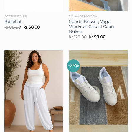
ACCESSORIES
3/4 HAREM/YOGA
Sports Bukser, Yoga
Bøllehat
Workout Casual Capri
Den
Den
kr.
99,00
kr.
60,00
oprindelige
aktuelle
Bukser
pris
pris
Den
Den
kr.
129,00
kr.
99,00
var:
er:
oprindelige
aktuelle
kr.99,00.
kr.60,00.
pris
pris
var:
er:
kr.129,00.
kr.99,00.
-25%