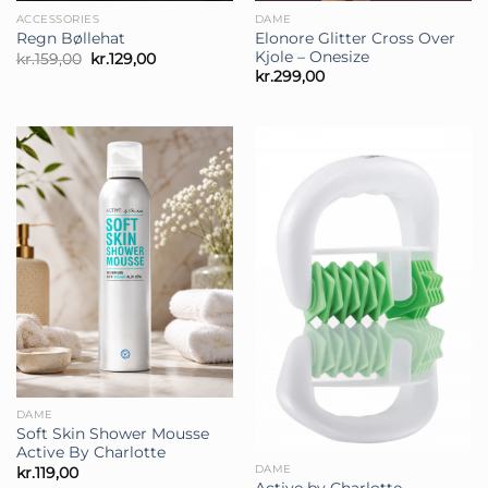
ACCESSORIES
DAME
Elonore Glitter Cross Over
Regn Bøllehat
Kjole – Onesize
Den
Den
kr.
159,00
kr.
129,00
oprindelige
aktuelle
kr.
299,00
pris
pris
var:
er:
kr.159,00.
kr.129,00.
DAME
Soft Skin Shower Mousse
Active By Charlotte
DAME
kr.
119,00