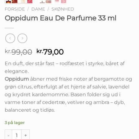
FORSIDE
/
DAME
/
SKØNHED
Oppidum Eau De Parfume 33 ml
Den
Den
99,00
79,00
kr.
kr.
oprindelige
aktuelle
En duft, der står fast – rodfæstet i styrke, båret af
pris
pris
elegance.
var:
er:
Oppidum
åbner med friske noter af bergamotte og
kr.99,00.
kr.79,00.
grøn citrus, efterfulgt af et hjerte af salvie, lavendel
og krydret kardemomme. Basen folder sig ud i
varme toner af cedertræ, vetiver og ambra – dyb,
balanceret og tidløs.
3 på lager
Oppidum Eau De Parfume 33 ml antal