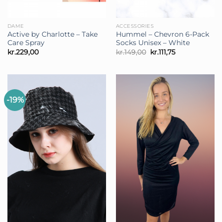
DAME
ACCESSORIES
Active by Charlotte – Take
Hummel – Chevron 6-Pack
Care Spray
Socks Unisex – White
Den
Den
kr.
229,00
kr.
149,00
kr.
111,75
oprindelige
aktuelle
pris
pris
var:
er:
kr.149,00.
kr.111,75.
-19%