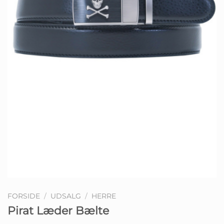
FORSIDE
/
UDSALG
/
HERRE
Pirat Læder Bælte