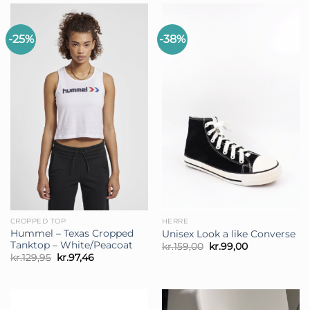
kr.99,00.
kr.70,00.
-25%
-38%
CROPPED TOP
HERRE
Hummel – Texas Cropped
Unisex Look a like Converse
Tanktop – White/Peacoat
Den
Den
kr.
159,00
kr.
99,00
oprindelige
aktuelle
Den
Den
kr.
129,95
kr.
97,46
pris
pris
oprindelige
aktuelle
var:
er:
pris
pris
kr.159,00.
kr.99,00.
var:
er:
kr.129,95.
kr.97,46.