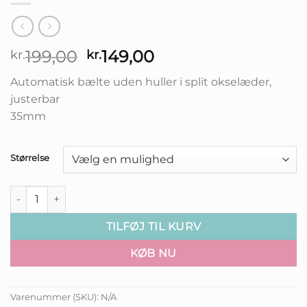
Den
Den
199,00
149,00
kr.
kr.
oprindelige
aktuelle
Automatisk bælte uden huller i split okselæder,
pris
pris
justerbar
var:
er:
35mm
kr.199,00.
kr.149,00.
Størrelse
Pirat Læder Bælte antal
TILFØJ TIL KURV
KØB NU
Varenummer (SKU):
N/A