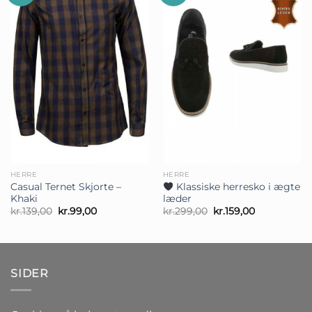
HERRE
HERRE
Casual Ternet Skjorte –
Klassiske herresko i ægte
Khaki
læder
Den
Den
Den
Den
kr.
139,00
kr.
99,00
kr.
299,00
kr.
159,00
oprindelige
aktuelle
oprindelige
aktuelle
pris
pris
pris
pris
var:
er:
var:
er:
kr.139,00.
kr.99,00.
kr.299,00.
kr.159,00.
SIDER